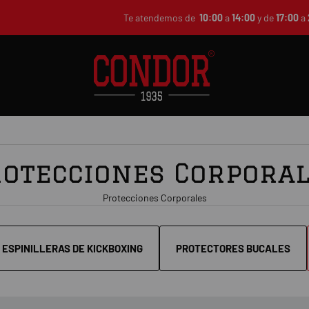
Te atendemos de
10:00
a
14:00
y de
17:00
a
otecciones Corpora
Protecciones Corporales
ESPINILLERAS DE KICKBOXING
PROTECTORES BUCALES