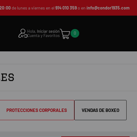
20:00
de lunes a viernes en el
914 010 359
o en
info@condor1935.com
Hola,
Iniciar sesión
0
Cuenta y Favoritos
les
PROTECCIONES CORPORALES
VENDAS DE BOXEO