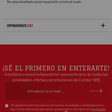
No esta diseñado para impactarlo contra el suelo
OPINIONES
(0)
5
0
/5
0%
estrellas
Basado en 0 opiniones(s)
4
0%
estrellas
3
0%
estrellas
2
0%
¡SÉ EL PRIMERO EN ENTERARTE!
estrellas
Inscríbete a nuestra Newsletter para enterarte de todas las
1
0%
estrellas
novedades, ofertas y promociones de Condor 1935
Escribe tu opinión sobre este artículo
Me gustaría recibir descuentos exclusivos, novedades y tendencias por e-
mail. Puedo darme de baja cuando quiera según lo recogido en la
Política de