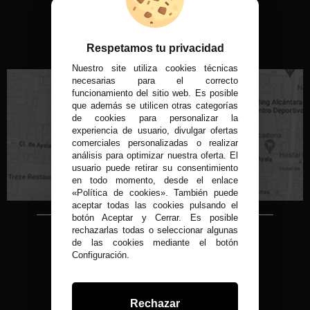
VISITA NUESTRA TIENDA FÍSICA
Respetamos tu privacidad
Nuestro site utiliza cookies técnicas
necesarias para el correcto
funcionamiento del sitio web. Es posible
que además se utilicen otras categorías
de cookies para personalizar la
experiencia de usuario, divulgar ofertas
C/ Conde de Peñalver, 22 MADRID
comerciales personalizadas o realizar
análisis para optimizar nuestra oferta. El
usuario puede retirar su consentimiento
en todo momento, desde el enlace
«Política de cookies». También puede
aceptar todas las cookies pulsando el
botón Aceptar y Cerrar. Es posible
rechazarlas todas o seleccionar algunas
Copyright © 2015-2026
de las cookies mediante el botón
Condor 1935.
Configuración.
Todos los derechos reservados
Todos nuestros precios son IVA Incluido
Desarrollado por
Rechazar