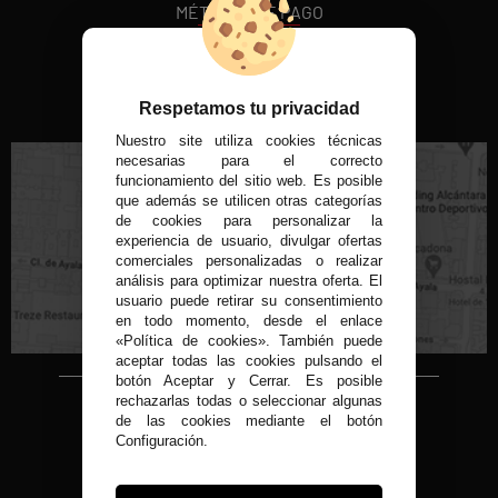
MÉTODOS DE PAGO
VISITA NUESTRA TIENDA FÍSICA
Respetamos tu privacidad
Nuestro site utiliza cookies técnicas
necesarias para el correcto
funcionamiento del sitio web. Es posible
que además se utilicen otras categorías
de cookies para personalizar la
experiencia de usuario, divulgar ofertas
C/ Conde de Peñalver, 22 MADRID
comerciales personalizadas o realizar
análisis para optimizar nuestra oferta. El
usuario puede retirar su consentimiento
en todo momento, desde el enlace
«Política de cookies». También puede
aceptar todas las cookies pulsando el
botón Aceptar y Cerrar. Es posible
rechazarlas todas o seleccionar algunas
Copyright © 2015-2026
de las cookies mediante el botón
Condor 1935.
Configuración.
Todos los derechos reservados
Todos nuestros precios son IVA Incluido