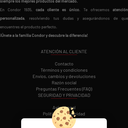
siempre los mejores productos del mercado.
En Condor 1935,
cada cliente es único
. Te ofrecemos
atención
personalizada
, resolviendo tus dudas y asegurándonos de que
encuentres el producto perfecto.
¡Únete a la familia Condor y descubre la diferencia!
ATENCIÓN AL CLIENTE
Contacto
Términos y condiciones
Envíos, cambios y devoluciones
Razón social
Preguntas Frecuentes (FAQ)
SEGURIDAD Y PRIVACIDAD
Aviso Legal
Política de Privacidad
Política de cookies
REDES SOCIALES