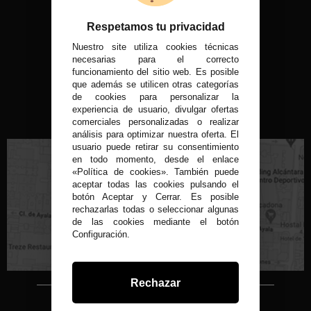
Respetamos tu privacidad
Nuestro site utiliza cookies técnicas
MÉTODOS DE PAGO
necesarias para el correcto
funcionamiento del sitio web. Es posible
que además se utilicen otras categorías
de cookies para personalizar la
experiencia de usuario, divulgar ofertas
VISITA NUESTRA TIENDA FÍSICA
comerciales personalizadas o realizar
análisis para optimizar nuestra oferta. El
usuario puede retirar su consentimiento
en todo momento, desde el enlace
«Política de cookies». También puede
aceptar todas las cookies pulsando el
botón Aceptar y Cerrar. Es posible
rechazarlas todas o seleccionar algunas
C/ Conde de Peñalver, 22 MADRID
de las cookies mediante el botón
Configuración.
Rechazar
Copyright © 2015-2026