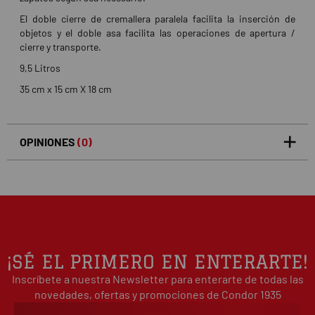
El doble cierre de cremallera paralela facilita la inserción de
objetos y el doble asa facilita las operaciones de apertura /
cierre y transporte.
9,5 Litros
35 cm x 15 cm X 18 cm
OPINIONES
(0)
5
0
/5
0%
estrellas
Basado en 0 opiniones(s)
4
0%
estrellas
3
0%
estrellas
2
0%
¡SÉ EL PRIMERO EN ENTERARTE!
estrellas
Inscríbete a nuestra Newsletter para enterarte de todas las
1
0%
estrellas
novedades, ofertas y promociones de Condor 1935