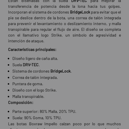
Están diseñadas con la suela
DRV-TEC
para mejorar la
transferencia de potencia desde la lona hacia tus golpes.
Incorporan el sistema de cordones
BridgeLock
para evitar que el
pie se deslice dentro de la bota, una correa de talón integrada
para prevenir el levantamiento o deslizamiento interno, y malla
transpirable para regular el flujo de aire. El diseño se completa
con el llamativo logo Strike, un símbolo de agresividad e
intención de ataque.
Características principales:
Diseño ligero de caña alta.
Suela
DRV-TEC
.
Sistema de cordones
BridgeLock
.
Correa de talón integrada.
Puntera de goma.
Diseño con el logo Strike.
Malla transpirable.
Composición:
Parte superior: 80% Malla, 20% TPU.
Suela: 90% Goma, 10% TPU.
Las botas Boxraw Impello calzan poco por lo que muchos