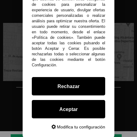
de cookies para personalizar la
experiencia de usuario, divulgar ofertas
VISITA NUESTRA TIENDA FÍSICA
comerciales personalizadas o realizar
análisis para optimizar nuestra oferta. El
usuario puede retirar su consentimiento
en todo momento, desde el enlace
«Política de cookies». También puede
aceptar todas las cookies pulsando el
botón Aceptar y Cerrar. Es posible
rechazarlas todas o seleccionar algunas
C/ Conde de Peñalver, 22 MADRID
de las cookies mediante el botón
Configuración.
Rechazar
Copyright © 2015-2026
Condor 1935.
Aceptar
Todos los derechos reservados
Todos nuestros precios son IVA Incluido
Desarrollado por
Modifica tu configuración