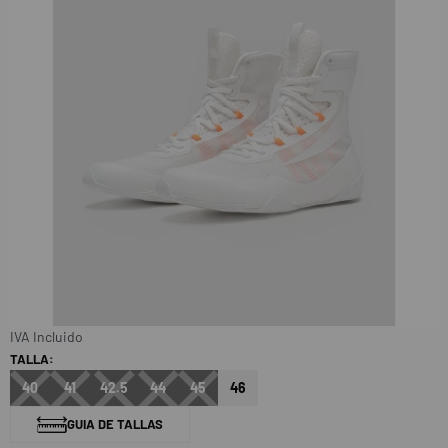
IVA Incluido
TALLA:
40
41
42.5
44
45
46
GUIA DE TALLAS