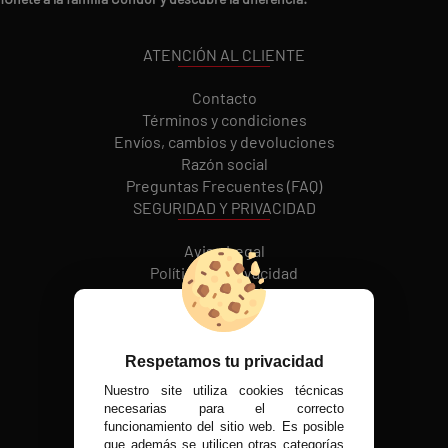
ATENCIÓN AL CLIENTE
Contacto
Términos y condiciones
Envíos, cambios y devoluciones
Razón social
Preguntas Frecuentes (FAQ)
SEGURIDAD Y PRIVACIDAD
Aviso Legal
Política de Privacidad
Política de cookies
REDES SOCIALES
Respetamos tu privacidad
Nuestro site utiliza cookies técnicas
MÉTODOS DE PAGO
necesarias para el correcto
funcionamiento del sitio web. Es posible
que además se utilicen otras categorías