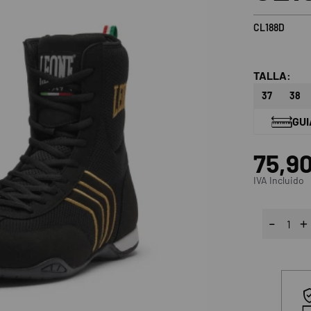
CL188D
TALLA:
37
38
GUI
75,9
IVA Incluido