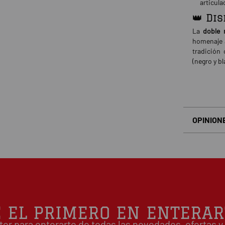
articula
👑 Di
La
doble 
homenaje 
tradición
(negro y b
OPINION
Basado en
É EL PRIMERO EN ENTERAR
ter para enterarte de todas las novedades, ofertas