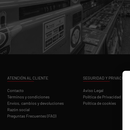
ATENCIÓN AL CLIENTE
SEGURIDAD Y PRIVACIDA
Contacto
Aviso Legal
Términos y condiciones
Política de Privacidad
Envíos, cambios y devoluciones
Política de cookies
Razón social
Preguntas Frecuentes (FAQ)