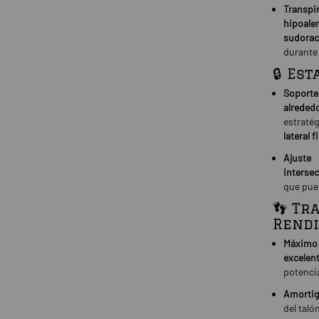
Transpir
hipoale
sudorac
durante
🔒 Es
Soporte
alrededo
estraté
lateral 
Ajuste 
interse
que pued
👣 Tr
Rend
Máximo 
excelen
potencia
Amortig
del taló