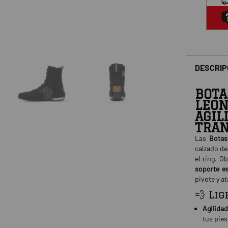
DESCRIP
BOTA
LEON
AGIL
TRAN
Las
Botas
calzado de
el ring. O
soporte es
pivote y a
💨 Li
Agilida
tus pies