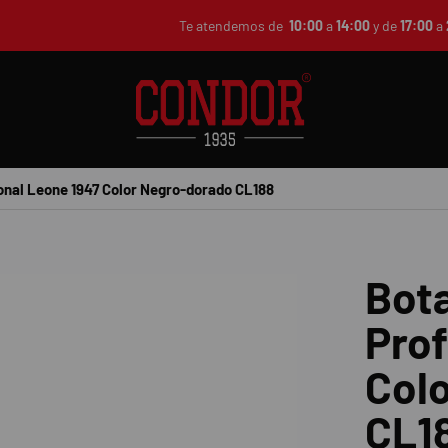
Te atendemos de
10:00
a
14:00
y de
17:00
a
onal Leone 1947 Color Negro-dorado CL188
Bot
Prof
Col
CL1