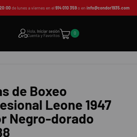
20:00
de lunes a viernes en el
914 010 359
o en
info@condor1935.com
Hola,
Iniciar sesión
0
Cuenta y Favoritos
as de Boxeo
esional Leone 1947
or Negro-dorado
88