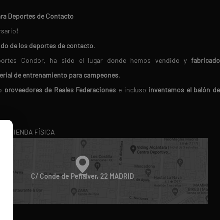
ara Deportes de Contacto
rsario!
ndo de los deportes de contacto
.
Deportes Condor, ha sido el lugar donde hemos vendido y
fabricado
erial de entrenamiento para campeones
.
do
proveedores de Reales Federaciones
e incluso
inventamos el balón d
en nosotros porque
buscamos siempre los mejores productos del mercado.
RA TIENDA FÍSICA
ico
. Te ofrecemos
atención personalizada
, resolviendo tus dudas 
oducto perfecto.
diferencia!
C/ Conde de Peñalver, 22 MADRID