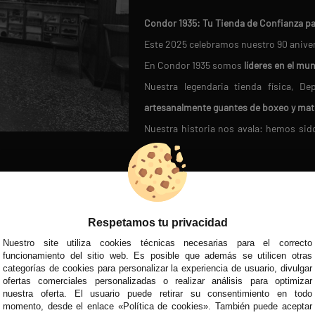
Condor 1935: Tu Tienda de Confianza p
Este 2025 celebramos nuestro 90 anive
En Condor 1935 somos
líderes en el mu
Nuestra legendaria tienda física, 
artesanalmente guantes de boxeo y mat
Nuestra historia nos avala: hemos si
fútbol moderno en 1950
.
Miles de clientes satisfechos confían 
D
REDES SOCIALES
VISITA NUEST
En Condor 1935,
cada cliente es ún
asegurándonos de que encuentres el pr
Respetamos tu privacidad
¡Únete a la familia Condor y descubre la 
Nuestro site utiliza cookies técnicas necesarias para el correcto
MÉTODOS DE PAGO
funcionamiento del sitio web. Es posible que además se utilicen otras
categorías de cookies para personalizar la experiencia de usuario, divulgar
ofertas comerciales personalizadas o realizar análisis para optimizar
nuestra oferta. El usuario puede retirar su consentimiento en todo
momento, desde el enlace «Política de cookies». También puede aceptar