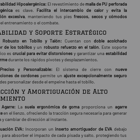
abilidad Hipoalergénica:
El revestimiento de
malla de PU perforada
rgénica
es clave.
Facilita el intercambio de calor
y
evita la
ión excesiva
, manteniendo tus pies
frescos, secos y cómodos
 el entrenamiento o el combate.
tabilidad y Soporte Estratégico
 Robusto en Tobillo y Talón:
Cuentan con
doble acolchado
r de los tobillos
y un
robusto refuerzo en el talón
. Este soporte
gico es
crucial para evitar distorsiones
y garantizar una
estabilidad
firme
durante los rápidos pivotes y desplazamientos.
Preciso y Personalizable:
El sistema de cierre con
nueve
cciones de cordones
permite un
ajuste excepcionalmente seguro
es personalizar desde el empeine hasta el tobillo.
acción y Amortiguación de Alto
imiento
Agarre:
La
suela ergonómica de goma
proporciona un
agarre
te
en el lienzo, ofreciendo la tracción segura necesaria para generar
 y cambiar de dirección al instante.
uación EVA:
Incorporan un
inserto amortiguador de EVA
debajo
n para absorber el impacto de cada pisada y salto, protegiendo tus