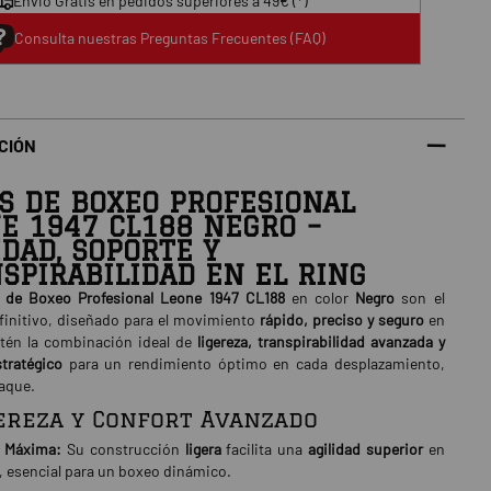
Envio Gratis en pedidos superiores a 49€ (*)
Consulta nuestras Preguntas Frecuentes (FAQ)
CIÓN
S DE BOXEO PROFESIONAL
E 1947 CL188 NEGRO –
IDAD, SOPORTE Y
SPIRABILIDAD EN EL RING
 de Boxeo Profesional Leone 1947 CL188
en color
Negro
son el
finitivo, diseñado para el movimiento
rápido, preciso y seguro
en
btén la combinación ideal de
ligereza, transpirabilidad avanzada y
tratégico
para un rendimiento óptimo en cada desplazamiento,
taque.
gereza y Confort Avanzado
d Máxima:
Su construcción
ligera
facilita una
agilidad superior
en
, esencial para un boxeo dinámico.