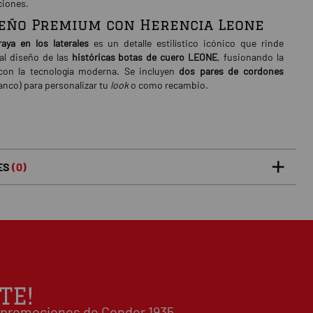
ciones.
seño Premium con Herencia Leone
raya en los laterales
es un detalle estilístico icónico que rinde
al diseño de las
históricas botas de cuero LEONE
, fusionando la
 con la tecnología moderna. Se incluyen
dos pares de cordones
lanco) para personalizar tu
look
o como recambio.
ES
(0)
5 estrellas
0%
0
/5
 0 opiniones(s)
4 estrellas
0%
3 estrellas
0%
2 estrellas
0%
1 estrellas
0%
TE!
Escribe tu opinión sobre este artículo
 y promociones de Condor 1935