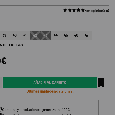
ver opinión(es)
39
40
41
42
43
44
45
46
47
A DE TALLAS
0€
AÑADIR AL CARRITO
Ultimas unidades
¡date prisa!
Compras y devoluciones garantizadas 100%