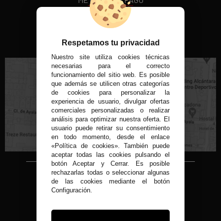
VISITA NUESTRA TIENDA FÍSICA
Respetamos tu privacidad
Nuestro site utiliza cookies técnicas
necesarias para el correcto
funcionamiento del sitio web. Es posible
que además se utilicen otras categorías
de cookies para personalizar la
experiencia de usuario, divulgar ofertas
C/ Conde de Peñalver, 22 MADRID
comerciales personalizadas o realizar
análisis para optimizar nuestra oferta. El
usuario puede retirar su consentimiento
en todo momento, desde el enlace
«Política de cookies». También puede
aceptar todas las cookies pulsando el
botón Aceptar y Cerrar. Es posible
rechazarlas todas o seleccionar algunas
Copyright © 2015-2026
de las cookies mediante el botón
Condor 1935.
Configuración.
Todos los derechos reservados
Todos nuestros precios son IVA Incluido
Desarrollado por