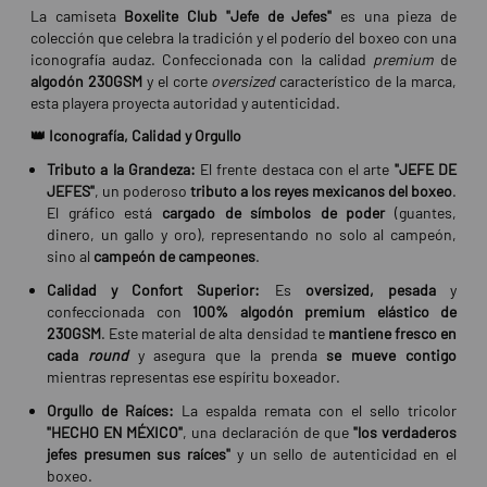
La camiseta
Boxelite Club "Jefe de Jefes"
es una pieza de
colección que celebra la tradición y el poderío del boxeo con una
iconografía audaz. Confeccionada con la calidad
premium
de
algodón 230GSM
y el corte
oversized
característico de la marca,
esta playera proyecta autoridad y autenticidad.
👑 Iconografía, Calidad y Orgullo
Tributo a la Grandeza:
El frente destaca con el arte
"JEFE DE
JEFES"
, un poderoso
tributo a los reyes mexicanos del boxeo
.
El gráfico está
cargado de símbolos de poder
(guantes,
dinero, un gallo y oro), representando no solo al campeón,
sino al
campeón de campeones
.
Calidad y Confort Superior:
Es
oversized, pesada
y
confeccionada con
100% algodón premium elástico de
230GSM
. Este material de alta densidad te
mantiene fresco en
cada
round
y asegura que la prenda
se mueve contigo
mientras representas ese espíritu boxeador.
Orgullo de Raíces:
La espalda remata con el sello tricolor
"HECHO EN MÉXICO"
, una declaración de que
"los verdaderos
jefes presumen sus raíces"
y un sello de autenticidad en el
boxeo.