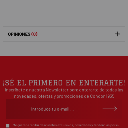
OPINIONES
(0)
5
0
/5
0%
estrellas
Basado en 0 opiniones(s)
4
0%
estrellas
3
0%
estrellas
2
0%
¡SÉ EL PRIMERO EN ENTERARTE!
estrellas
Inscríbete a nuestra Newsletter para enterarte de todas las
1
0%
estrellas
novedades, ofertas y promociones de Condor 1935
Escribe tu opinión sobre este artículo
Me gustaría recibir descuentos exclusivos, novedades y tendencias por e-