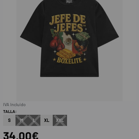
IVA Incluido
TALLA:
S
M
L
XL
XXL
34,00€