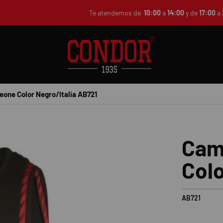
Te atendemos de
10:00
a
14:00
y de
17:00
a
eone Color Negro/Italia AB721
Cam
Colo
AB721