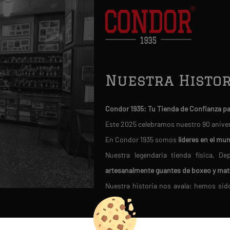
Nuestra Histor
Condor 1935: Tu Tienda de Confianza p
Este 2025 celebramos nuestro 90 anive
En Condor 1935 somos
líderes en el mu
Nuestra legendaria tienda física, 
artesanalmente guantes de boxeo y mat
Nuestra historia nos avala: hemos si
fútbol moderno en 1950
.
Miles de clientes satisfechos confían 
D
REDES SOCIALES
VISITA NUEST