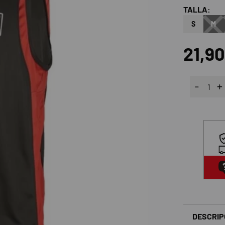
TALLA:
S
M
21,9
DESCRIP