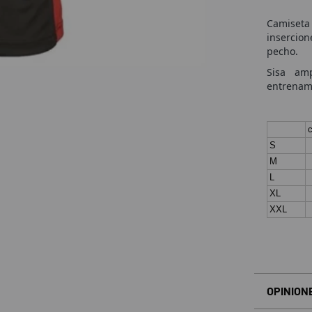
Camiseta 
insercion
pecho.
Sisa amp
entrenami
c
S
M
L
XL
XXL
OPINION