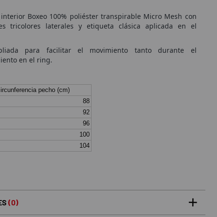
interior Boxeo 100% poliéster transpirable Micro Mesh con
es tricolores laterales y etiqueta clásica aplicada en el
liada para facilitar el movimiento tanto durante el
ento en el ring.
ircunferencia pecho (cm)
88
92
96
100
104
ES
(0)