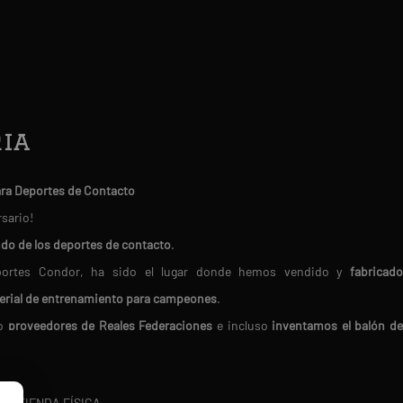
ia
ara Deportes de Contacto
rsario!
ndo de los deportes de contacto
.
Deportes Condor, ha sido el lugar donde hemos vendido y
fabricado
erial de entrenamiento para campeones
.
do
proveedores de Reales Federaciones
e incluso
inventamos el balón d
en nosotros porque
buscamos siempre los mejores productos del mercado.
RA TIENDA FÍSICA