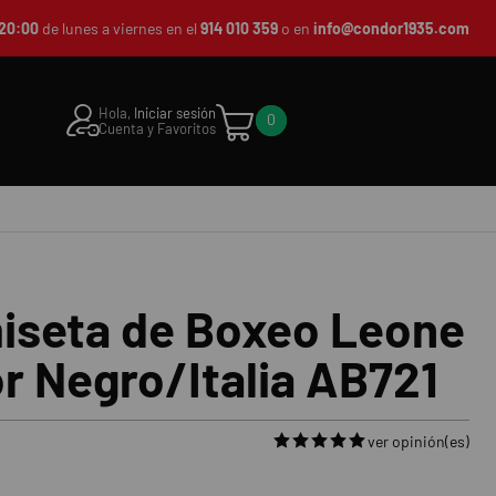
20:00
de lunes a viernes en el
914 010 359
o en
info@condor1935.com
Hola,
Iniciar sesión
0
Cuenta y Favoritos
iseta de Boxeo Leone
r Negro/Italia AB721
ver opinión(es)