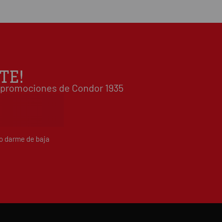
5 estrellas
0%
0
/5
 0 opiniones(s)
4 estrellas
0%
3 estrellas
0%
2 estrellas
0%
1 estrellas
0%
TE!
Escribe tu opinión sobre este artículo
 y promociones de Condor 1935
do darme de baja