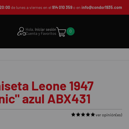
20:00
de lunes a viernes en el
914 010 359
o en
info@condor1935.com
Hola,
Iniciar sesión
0
Cuenta y Favoritos
iseta Leone 1947
nic" azul ABX431
ver opinión(es)