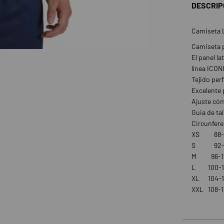
DESCRIP
Camiseta L
Camiseta p
El panel l
línea ICON
Tejido per
Excelente 
Ajuste có
Guia de tal
Circunfere
XS
88-
S
92-
M
96-1
L
100-1
XL
104-1
XXL
108-1