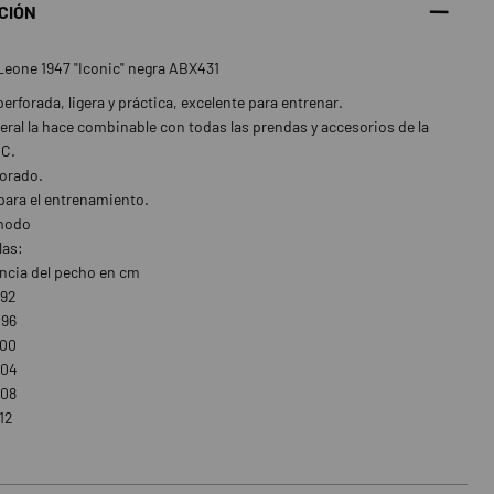
CIÓN
eone 1947 "Iconic" negra ABX431
erforada, ligera y práctica, excelente para entrenar.
ateral la hace combinable con todas las prendas y accesorios de la
IC.
forado.
para el entrenamiento.
modo
las:
ncia del pecho en cm
92
96
00
04
08
12