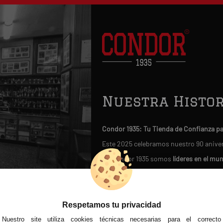
Nuestra Histor
Condor 1935: Tu Tienda de Confianza p
Este 2025 celebramos nuestro 90 anive
En Condor 1935 somos
líderes en el mu
Nuestra legendaria tienda física, 
artesanalmente guantes de boxeo y mat
Nuestra historia nos avala: hemos si
Respetamos tu privacidad
fútbol moderno en 1950
.
Nuestro site utiliza cookies técnicas necesarias para el correcto