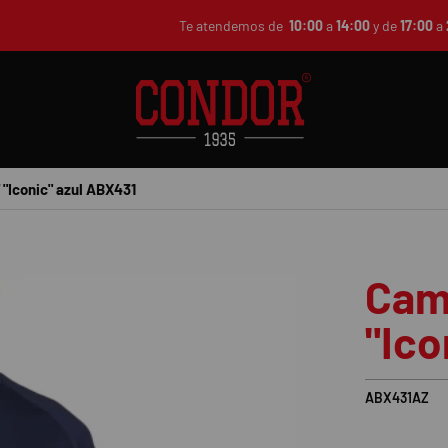
Te atendemos de
10:00
a
14:00
y de
17:00
a
"Iconic" azul ABX431
Cam
"Ico
ABX431AZ