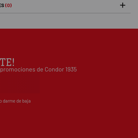
ES
(0)
5 estrellas
0%
0
/5
 0 opiniones(s)
4 estrellas
0%
3 estrellas
0%
2 estrellas
0%
1 estrellas
0%
TE!
Escribe tu opinión sobre este artículo
 y promociones de Condor 1935
do darme de baja