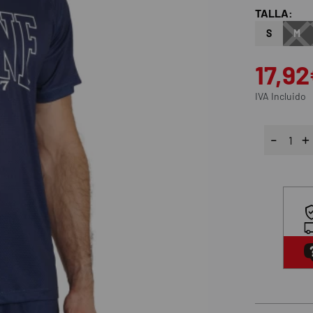
TALLA:
S
M
17,9
IVA Incluido