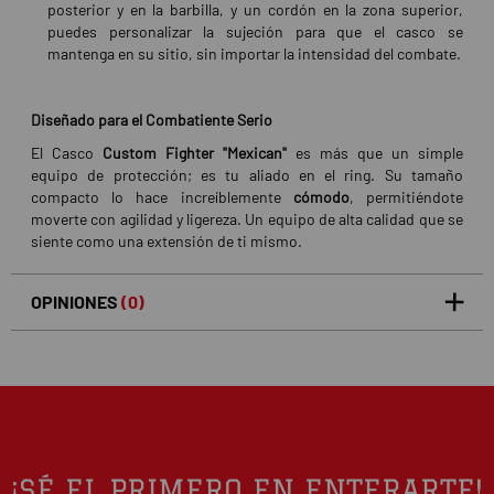
posterior y en la barbilla, y un cordón en la zona superior,
puedes personalizar la sujeción para que el casco se
mantenga en su sitio, sin importar la intensidad del combate.
Diseñado para el Combatiente Serio
El Casco
Custom Fighter "Mexican"
es más que un simple
equipo de protección; es tu aliado en el ring. Su tamaño
compacto lo hace increíblemente
cómodo
, permitiéndote
moverte con agilidad y ligereza. Un equipo de alta calidad que se
siente como una extensión de ti mismo.
OPINIONES
(0)
5
0
/5
0%
estrellas
Basado en 0 opiniones(s)
4
0%
estrellas
3
0%
estrellas
2
0%
¡SÉ EL PRIMERO EN ENTERARTE!
estrellas