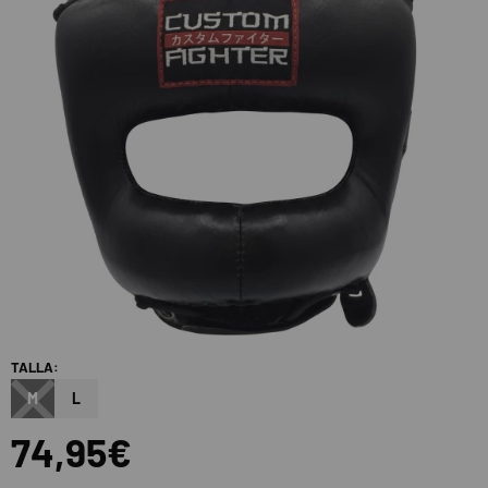
TALLA:
M
L
74,95€