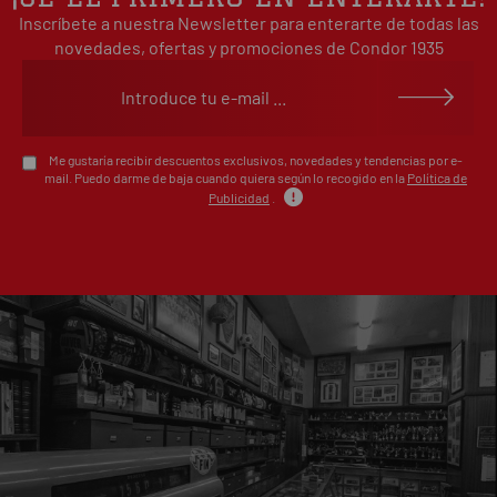
Inscríbete a nuestra Newsletter para enterarte de todas las
1
0%
estrellas
novedades, ofertas y promociones de Condor 1935
Escribe tu opinión sobre este artículo
Me gustaría recibir descuentos exclusivos, novedades y tendencias por e-
mail. Puedo darme de baja cuando quiera según lo recogido en la
Política de
Publicidad
.