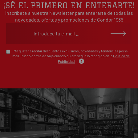
2
0%
¡SÉ EL PRIMERO EN ENTERARTE!
estrellas
Inscríbete a nuestra Newsletter para enterarte de todas las
1
0%
estrellas
novedades, ofertas y promociones de Condor 1935
Escribe tu opinión sobre este artículo
Me gustaría recibir descuentos exclusivos, novedades y tendencias por e-
mail. Puedo darme de baja cuando quiera según lo recogido en la
Política de
Publicidad
.