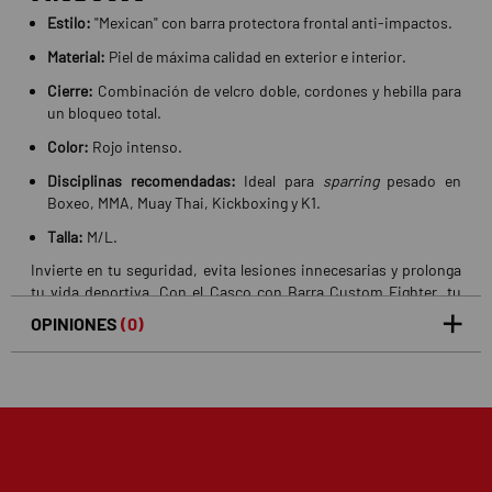
Estilo:
"Mexican" con barra protectora frontal anti-impactos.
Material:
Piel de máxima calidad en exterior e interior.
Cierre:
Combinación de velcro doble, cordones y hebilla para
un bloqueo total.
Color:
Rojo intenso.
Disciplinas recomendadas:
Ideal para
sparring
pesado en
Boxeo, MMA, Muay Thai, Kickboxing y K1.
Talla:
M/L.
Invierte en tu seguridad, evita lesiones innecesarias y prolonga
tu vida deportiva. Con el Casco con Barra Custom Fighter, tu
única preocupación será perfeccionar tu técnica asalto tras
OPINIONES
(0)
asalto
5
0
/5
0%
estrellas
Basado en 0 opiniones(s)
4
0%
estrellas
3
0%
estrellas