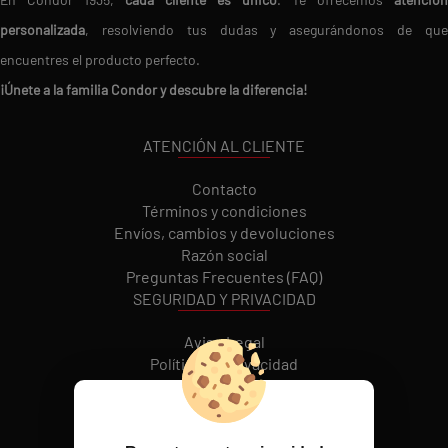
personalizada
, resolviendo tus dudas y asegurándonos de que
encuentres el producto perfecto.
¡Únete a la familia Condor y descubre la diferencia!
ATENCIÓN AL CLIENTE
Contacto
Términos y condiciones
Envíos, cambios y devoluciones
Razón social
Preguntas Frecuentes (FAQ)
SEGURIDAD Y PRIVACIDAD
Aviso Legal
Política de Privacidad
Política de cookies
REDES SOCIALES