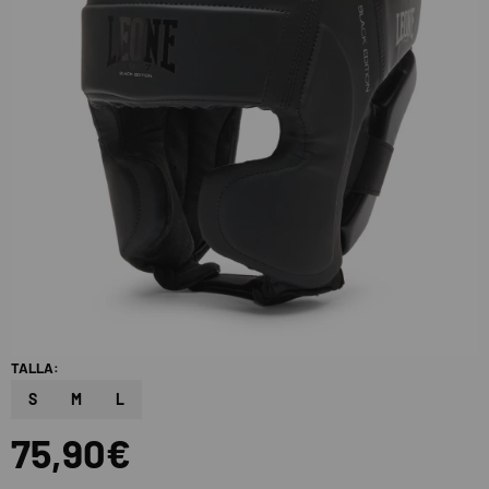
TALLA:
S
M
L
75,90€