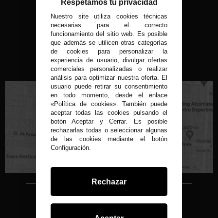
Respetamos tu privacidad
Nuestro site utiliza cookies técnicas
MÉTODOS DE PAGO
necesarias para el correcto
funcionamiento del sitio web. Es posible
que además se utilicen otras categorías
de cookies para personalizar la
experiencia de usuario, divulgar ofertas
VISITA NUESTRA TIENDA FÍSICA
comerciales personalizadas o realizar
análisis para optimizar nuestra oferta. El
usuario puede retirar su consentimiento
en todo momento, desde el enlace
«Política de cookies». También puede
aceptar todas las cookies pulsando el
botón Aceptar y Cerrar. Es posible
rechazarlas todas o seleccionar algunas
C/ Conde de Peñalver, 22 MADRID
de las cookies mediante el botón
Configuración.
Rechazar
Copyright © 2015-2026
Condor 1935.