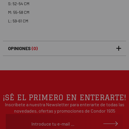
S: 52-54 CM
M: 55-58 CM
L: 59-61 CM
OPINIONES
(0)
5
0
/5
0%
estrellas
Basado en 0 opiniones(s)
4
0%
estrellas
3
0%
estrellas
2
0%
¡SÉ EL PRIMERO EN ENTERARTE!
estrellas
Inscríbete a nuestra Newsletter para enterarte de todas las
1
0%
estrellas
novedades, ofertas y promociones de Condor 1935
Escribe tu opinión sobre este artículo