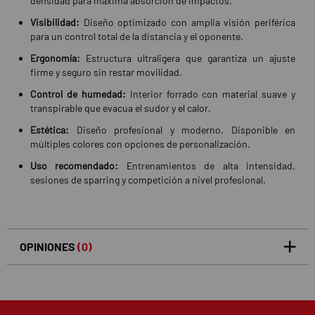
densidad para máxima absorción de impactos.
Visibilidad:
Diseño optimizado con amplia visión periférica
para un control total de la distancia y el oponente.
Ergonomía:
Estructura ultraligera que garantiza un ajuste
firme y seguro sin restar movilidad.
Control de humedad:
Interior forrado con material suave y
transpirable que evacua el sudor y el calor.
Estética:
Diseño profesional y moderno. Disponible en
múltiples colores con opciones de personalización.
Uso recomendado:
Entrenamientos de alta intensidad,
sesiones de sparring y competición a nivel profesional.
OPINIONES
(0)
5
0
/5
0%
estrellas
Basado en 0 opiniones(s)
4
0%
estrellas