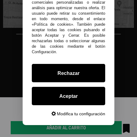
C/ Conde de Peñalver, 22 MADRID
comerciales personalizadas o realizar
análisis para optimizar nuestra oferta. El
usuario puede retirar su consentimiento
en todo momento, desde el enlace
«Política de cookies». También puede
aceptar todas las cookies pulsando el
botón Aceptar y Cerrar. Es posible
rechazarlas todas o seleccionar algunas
Copyright © 2015-2026
de las cookies mediante el botón
Condor 1935.
Configuración.
Todos los derechos reservados
Todos nuestros precios son IVA Incluido
Desarrollado por
Rechazar
Aceptar
Modifica tu configuración
AÑADIR AL CARRITO