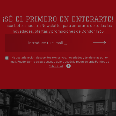
3
0%
estrellas
2
0%
¡SÉ EL PRIMERO EN ENTERARTE!
estrellas
Inscríbete a nuestra Newsletter para enterarte de todas las
1
0%
estrellas
novedades, ofertas y promociones de Condor 1935
Escribe tu opinión sobre este artículo
Me gustaría recibir descuentos exclusivos, novedades y tendencias por e-
mail. Puedo darme de baja cuando quiera según lo recogido en la
Política de
Publicidad
.