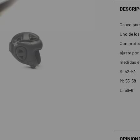
DESCRIP
Casco para
Uno de los
Con protec
ajuste por 
medidas en
S: 52-54
M: 55-58
L: 59-61
OPINION