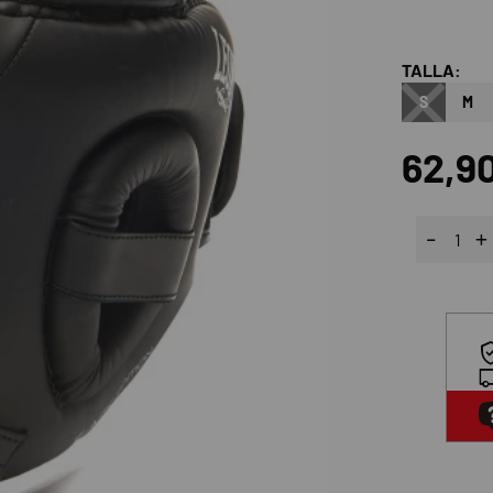
TALLA:
S
M
62,9