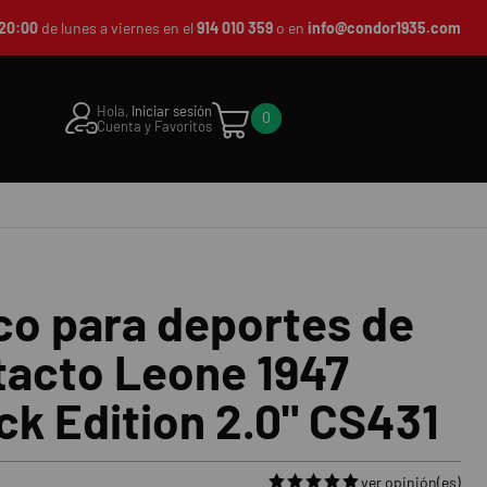
20:00
de lunes a viernes en el
914 010 359
o en
info@condor1935.com
Hola,
Iniciar sesión
0
Cuenta y Favoritos
co para deportes de
tacto Leone 1947
ck Edition 2.0" CS431
ver opinión(es)