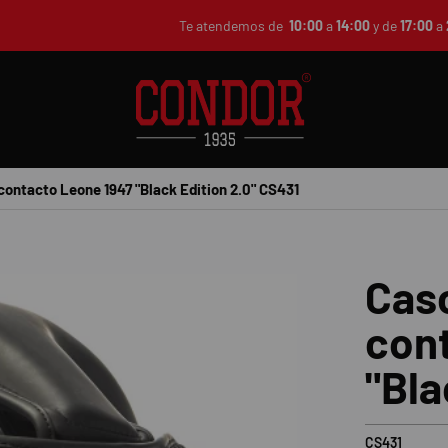
Te atendemos de
10:00
a
14:00
y de
17:00
a
ontacto Leone 1947 "Black Edition 2.0" CS431
Cas
con
"Bla
CS431