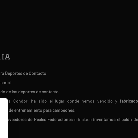
ia
ara Deportes de Contacto
rsario!
ndo de los deportes de contacto
.
Deportes Condor, ha sido el lugar donde hemos vendido y
fabricado
erial de entrenamiento para campeones
.
do
proveedores de Reales Federaciones
e incluso
inventamos el balón d
en nosotros porque
buscamos siempre los mejores productos del mercado.