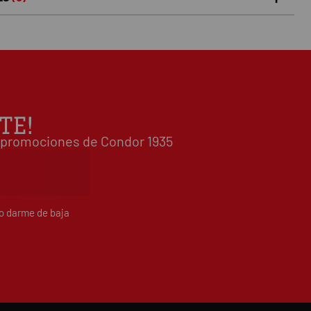
5 estrellas
0%
0
/5
 0 opiniones(s)
4 estrellas
0%
3 estrellas
0%
2 estrellas
0%
1 estrellas
0%
TE!
Escribe tu opinión sobre este artículo
 y promociones de Condor 1935
do darme de baja