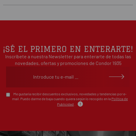
5
0
/5
0%
estrellas
Basado en 0 opiniones(s)
4
0%
estrellas
3
0%
estrellas
2
0%
¡SÉ EL PRIMERO EN ENTERARTE!
estrellas
Inscríbete a nuestra Newsletter para enterarte de todas las
1
0%
estrellas
novedades, ofertas y promociones de Condor 1935
Escribe tu opinión sobre este artículo
Me gustaría recibir descuentos exclusivos, novedades y tendencias por e-
mail. Puedo darme de baja cuando quiera según lo recogido en la
Política de
Publicidad
.