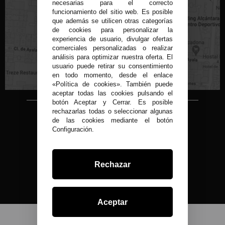
necesarias para el correcto
funcionamiento del sitio web. Es posible
que además se utilicen otras categorías
de cookies para personalizar la
experiencia de usuario, divulgar ofertas
C/ Conde de Peñalver, 22 MADRID
comerciales personalizadas o realizar
análisis para optimizar nuestra oferta. El
usuario puede retirar su consentimiento
en todo momento, desde el enlace
«Política de cookies». También puede
aceptar todas las cookies pulsando el
botón Aceptar y Cerrar. Es posible
rechazarlas todas o seleccionar algunas
Copyright © 2015-2026
de las cookies mediante el botón
Condor 1935.
Configuración.
Todos los derechos reservados
Todos nuestros precios son IVA Incluido
Desarrollado por
Rechazar
Aceptar