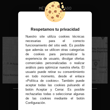
MÉTODOS DE PAGO
VISITA NUESTRA TIENDA FÍSICA
Respetamos tu privacidad
Nuestro site utiliza cookies técnicas
necesarias para el correcto
funcionamiento del sitio web. Es posible
que además se utilicen otras categorías
de cookies para personalizar la
experiencia de usuario, divulgar ofertas
C/ Conde de Peñalver, 22 MADRID
comerciales personalizadas o realizar
análisis para optimizar nuestra oferta. El
usuario puede retirar su consentimiento
en todo momento, desde el enlace
«Política de cookies». También puede
aceptar todas las cookies pulsando el
botón Aceptar y Cerrar. Es posible
rechazarlas todas o seleccionar algunas
Copyright © 2015-2026
de las cookies mediante el botón
Condor 1935.
Configuración.
Todos los derechos reservados