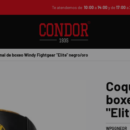
Te atendemos de
10:00
a
14:00
y de
17:00
a
nal de boxeo Windy Fightgear "Elite" negro/oro
Coqu
box
"Eli
WPGGNEOR