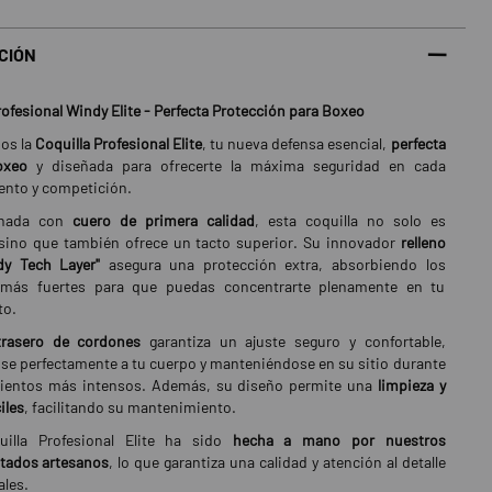
CIÓN
rofesional Windy Elite - Perfecta Protección para Boxeo
os la
Coquilla Profesional Elite
, tu nueva defensa esencial,
perfecta
oxeo
y diseñada para ofrecerte la máxima seguridad en cada
ento y competición.
onada con
cuero de primera calidad
, esta coquilla no solo es
 sino que también ofrece un tacto superior. Su innovador
relleno
y Tech Layer"
asegura una protección extra, absorbiendo los
más fuertes para que puedas concentrarte plenamente en tu
to.
 trasero de cordones
garantiza un ajuste seguro y confortable,
e perfectamente a tu cuerpo y manteniéndose en su sitio durante
ientos más intensos. Además, su diseño permite una
limpieza y
iles
, facilitando su mantenimiento.
illa Profesional Elite ha sido
hecha a mano por nuestros
tados artesanos
, lo que garantiza una calidad y atención al detalle
les.