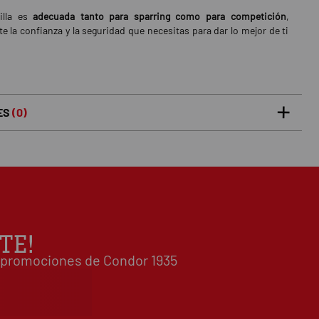
illa es
adecuada tanto para sparring como para competición
,
e la confianza y la seguridad que necesitas para dar lo mejor de ti
ES
(0)
5 estrellas
0%
0
/5
 0 opiniones(s)
4 estrellas
0%
3 estrellas
0%
2 estrellas
0%
1 estrellas
0%
TE!
Escribe tu opinión sobre este artículo
 y promociones de Condor 1935