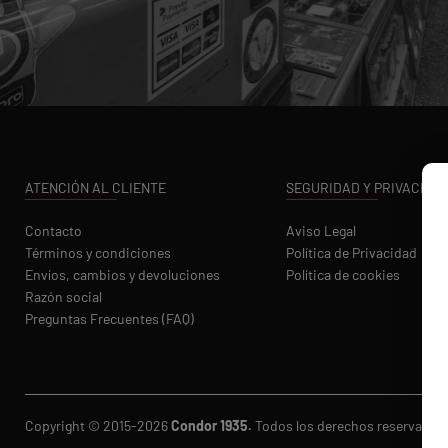
ATENCIÓN AL CLIENTE
SEGURIDAD Y PRIVACIDA
Contacto
Aviso Legal
Términos y condiciones
Política de Privacidad
Envíos, cambios y devoluciones
Política de cookies
Razón social
Preguntas Frecuentes (FAQ)
Copyright © 2015-2026
Condor 1935.
Todos los derechos reservados