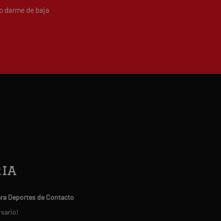
do darme de baja
ia
ara Deportes de Contacto
rsario!