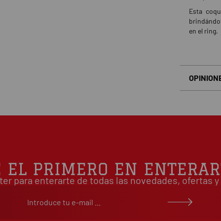
Esta coqu
brindándot
en el ring.
OPINION
Basado en
É EL PRIMERO EN ENTERAR
ter para enterarte de todas las novedades, ofertas