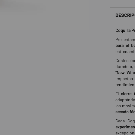
DESCRIP
Coquilla P
Presentam
para el b
entrenami
Confecci
duradera,
"New Wind
impactos 
rendimien
El
cierre
adaptándos
los movim
secado fác
Cada Coqu
experimen
excepciona