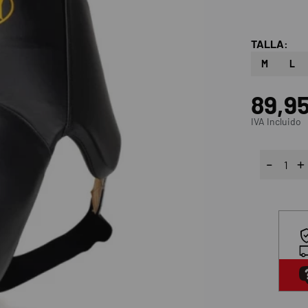
TALLA:
M
L
89,9
IVA Incluido