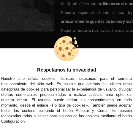
En Condor 1935 somos
líderes en el mu
Nuestra legendaria tienda física, 
artesanalmente guantes de boxeo y mat
Nuestra historia nos avala: hemos si
fútbol moderno en 1950
.
Miles de clientes satisfechos confían 
D
REDES SOCIALES
VISITA NUEST
En Condor 1935,
cada cliente es ún
asegurándonos de que encuentres el pr
Respetamos tu privacidad
¡Únete a la familia Condor y descubre la 
Nuestro site utiliza cookies técnicas necesarias para el correcto
MÉTODOS DE PAGO
funcionamiento del sitio web. Es posible que además se utilicen otras
categorías de cookies para personalizar la experiencia de usuario, divulgar
ofertas comerciales personalizadas o realizar análisis para optimizar
nuestra oferta. El usuario puede retirar su consentimiento en todo
momento, desde el enlace «Política de cookies». También puede aceptar
todas las cookies pulsando el botón Aceptar y Cerrar. Es posible
rechazarlas todas o seleccionar algunas de las cookies mediante el botón
Configuración.
Todos nuestros precios son IVA Inclui