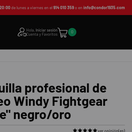
20:00
de lunes a viernes en el
914 010 359
o en
info@condor1935.com
Hola,
Iniciar sesión
0
Cuenta y Favoritos
illa profesional de
eo Windy Fightgear
te" negro/oro
ver opinión(es)