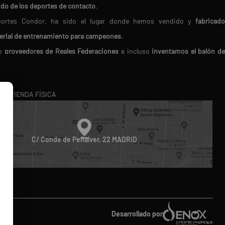
ndo de los deportes de contacto
.
Deportes Condor, ha sido el lugar donde hemos vendido y
fabricado
erial de entrenamiento para campeones
.
do
proveedores de Reales Federaciones
e incluso
inventamos el balón d
en nosotros porque
buscamos siempre los mejores productos del mercado.
RA TIENDA FÍSICA
ico
. Te ofrecemos
atención personalizada
, resolviendo tus dudas 
oducto perfecto.
diferencia!
C/ Conde de Peñalver, 22 MADRID
do
Desarrollado por