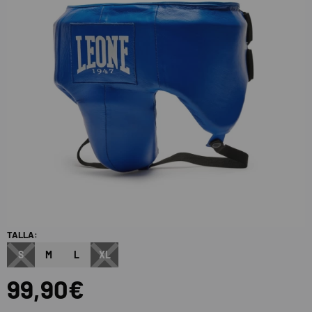
TALLA:
S
M
L
XL
99,90€