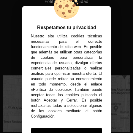
Política de Privacidad
Política de cookies
REDES SOCIALES
Respetamos tu privacidad
Nuestro site utiliza cookies técnicas
MÉTODOS DE PAGO
necesarias para el correcto
funcionamiento del sitio web. Es posible
que además se utilicen otras categorías
de cookies para personalizar la
experiencia de usuario, divulgar ofertas
VISITA NUESTRA TIENDA FÍSICA
comerciales personalizadas o realizar
análisis para optimizar nuestra oferta. El
usuario puede retirar su consentimiento
en todo momento, desde el enlace
«Política de cookies». También puede
aceptar todas las cookies pulsando el
botón Aceptar y Cerrar. Es posible
rechazarlas todas o seleccionar algunas
C/ Conde de Peñalver, 22 MADRID
de las cookies mediante el botón
Configuración.