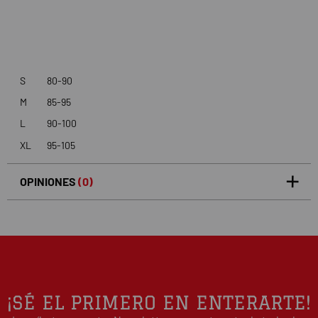
S
80-90
M
85-95
L
90-100
XL
95-105
OPINIONES
(0)
5
0
/5
0%
estrellas
Basado en 0 opiniones(s)
4
0%
estrellas
3
0%
estrellas
2
0%
¡SÉ EL PRIMERO EN ENTERARTE!
estrellas