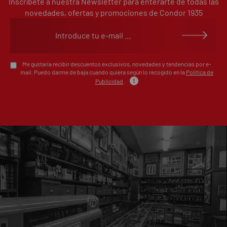
Inscríbete a nuestra Newsletter para enterarte de todas las
1
0%
estrellas
novedades, ofertas y promociones de Condor 1935
Escribe tu opinión sobre este artículo
Me gustaría recibir descuentos exclusivos, novedades y tendencias por e-
mail. Puedo darme de baja cuando quiera según lo recogido en la
Política de
Publicidad
.