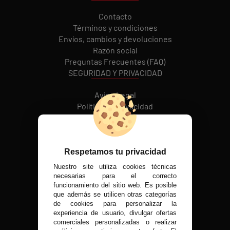
Contacto
Términos y condiciones
Envíos, cambios y devoluciones
Razón social
Preguntas Frecuentes (FAQ)
SEGURIDAD Y PRIVACIDAD
Aviso Legal
Política de Privacidad
Política de cookies
REDES SOCIALES
Respetamos tu privacidad
Nuestro site utiliza cookies técnicas
MÉTODOS DE PAGO
necesarias para el correcto
funcionamiento del sitio web. Es posible
que además se utilicen otras categorías
de cookies para personalizar la
experiencia de usuario, divulgar ofertas
VISITA NUESTRA TIENDA FÍSICA
comerciales personalizadas o realizar