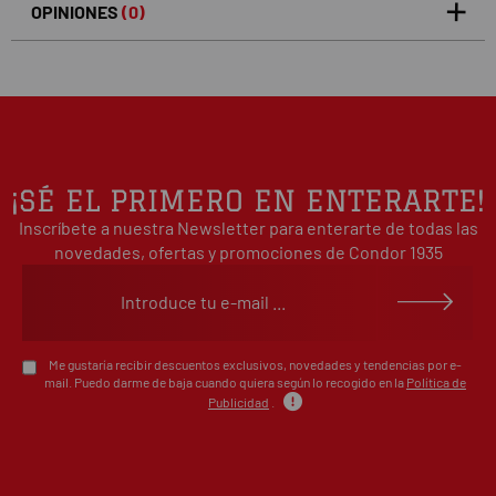
OPINIONES
(0)
5
0
/5
0%
estrellas
Basado en 0 opiniones(s)
4
0%
estrellas
3
0%
estrellas
2
0%
¡SÉ EL PRIMERO EN ENTERARTE!
estrellas
Inscríbete a nuestra Newsletter para enterarte de todas las
1
0%
estrellas
novedades, ofertas y promociones de Condor 1935
Escribe tu opinión sobre este artículo
Me gustaría recibir descuentos exclusivos, novedades y tendencias por e-
mail. Puedo darme de baja cuando quiera según lo recogido en la
Política de
Publicidad
.