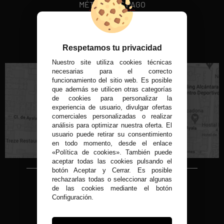
MÉTODOS DE PAGO
VISITA NUESTRA TIENDA FÍSICA
Respetamos tu privacidad
Nuestro site utiliza cookies técnicas
necesarias para el correcto
funcionamiento del sitio web. Es posible
que además se utilicen otras categorías
de cookies para personalizar la
experiencia de usuario, divulgar ofertas
C/ Conde de Peñalver, 22 MADRID
comerciales personalizadas o realizar
análisis para optimizar nuestra oferta. El
usuario puede retirar su consentimiento
en todo momento, desde el enlace
«Política de cookies». También puede
aceptar todas las cookies pulsando el
botón Aceptar y Cerrar. Es posible
rechazarlas todas o seleccionar algunas
Copyright © 2015-2026
de las cookies mediante el botón
Condor 1935.
Configuración.
Todos los derechos reservados
Todos nuestros precios son IVA Incluido