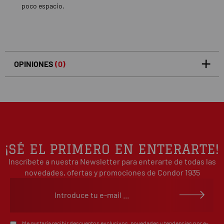
poco espacio.
OPINIONES
(0)
5
0
/5
0%
estrellas
Basado en 0 opiniones(s)
4
0%
estrellas
3
0%
estrellas
2
0%
¡SÉ EL PRIMERO EN ENTERARTE!
estrellas
Inscríbete a nuestra Newsletter para enterarte de todas las
1
0%
estrellas
novedades, ofertas y promociones de Condor 1935
Escribe tu opinión sobre este artículo
Me gustaría recibir descuentos exclusivos, novedades y tendencias por e-