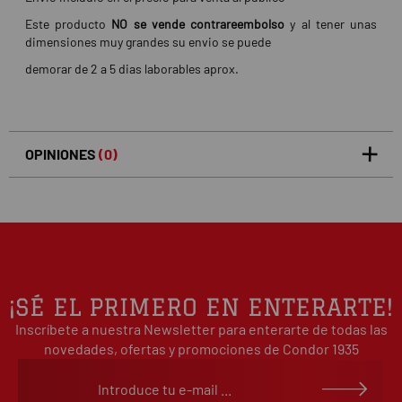
Este producto
NO se vende contrareembolso
y al tener unas
dimensiones muy grandes su envio se puede
demorar de 2 a 5 dias laborables aprox.
OPINIONES
(0)
5
0
/5
0%
estrellas
Basado en 0 opiniones(s)
4
0%
estrellas
3
0%
estrellas
2
0%
¡SÉ EL PRIMERO EN ENTERARTE!
estrellas
Inscríbete a nuestra Newsletter para enterarte de todas las
1
0%
estrellas
novedades, ofertas y promociones de Condor 1935
Escribe tu opinión sobre este artículo