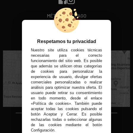
MÉTODOS DE PAGO
VISITA NUESTRA TIENDA FÍSICA
Respetamos tu privacidad
Nuestro site utiliza cookies técnicas
necesarias para el correcto
funcionamiento del sitio web. Es posible
que además se utilicen otras categorías
de cookies para personalizar la
experiencia de usuario, divulgar ofertas
C/ Conde de Peñalver, 22 MADRID
comerciales personalizadas o realizar
análisis para optimizar nuestra oferta. El
usuario puede retirar su consentimiento
en todo momento, desde el enlace
«Política de cookies». También puede
aceptar todas las cookies pulsando el
botón Aceptar y Cerrar. Es posible
rechazarlas todas o seleccionar algunas
Copyright © 2015-2026
de las cookies mediante el botón
Condor 1935.
Configuración.