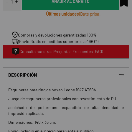
AÑADIR AL CARRITO
Últimas unidades
¡Date prisa!
Compras y devoluciones garantizadas 100%
Envio Gratis en pedidos superiores a 49€ (*)
Consulta nuestras Preguntas Frecuentes (FAQ)
DESCRIPCIÓN
Esquineras para ring de boxeo Leone 1947 AT604
Juego de esquineras profesionales con revestimiento de PU
acolchado de poliuretano expandido de alta densidad e
impresión aplicada.
Dimensiones: 140 x 35 cm.
Envio includio en el precio para venta al publico