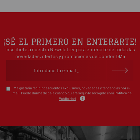
0%
estrellas
Basado en 0 opiniones(s)
4
0%
estrellas
3
0%
estrellas
2
0%
¡SÉ EL PRIMERO EN ENTERARTE!
estrellas
Inscríbete a nuestra Newsletter para enterarte de todas las
1
0%
estrellas
novedades, ofertas y promociones de Condor 1935
Escribe tu opinión sobre este artículo
Me gustaría recibir descuentos exclusivos, novedades y tendencias por e-
mail. Puedo darme de baja cuando quiera según lo recogido en la
Política de
Publicidad
.