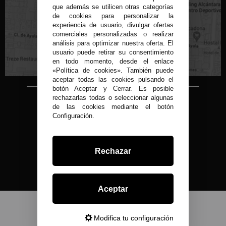
que además se utilicen otras categorías
de cookies para personalizar la
experiencia de usuario, divulgar ofertas
C/ Conde de Peñalver, 22 MADRID
comerciales personalizadas o realizar
análisis para optimizar nuestra oferta. El
usuario puede retirar su consentimiento
en todo momento, desde el enlace
«Política de cookies». También puede
aceptar todas las cookies pulsando el
botón Aceptar y Cerrar. Es posible
rechazarlas todas o seleccionar algunas
Copyright © 2015-2026
de las cookies mediante el botón
Condor 1935.
Configuración.
Todos los derechos reservados
Todos nuestros precios son IVA Incluido
Desarrollado por
Rechazar
Aceptar
Modifica tu configuración