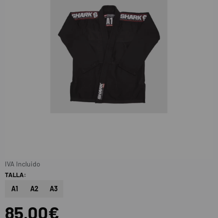
IVA Incluido
TALLA:
A1
A2
A3
85,00€