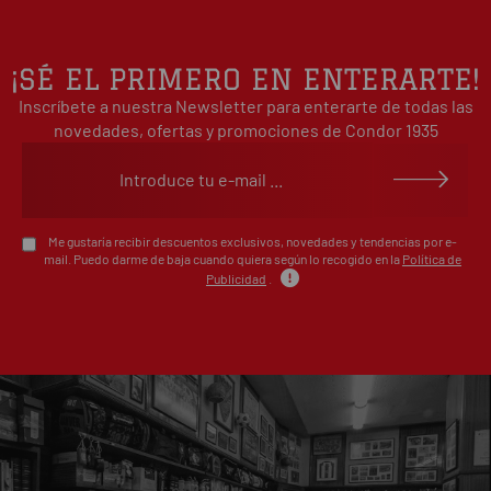
3
0%
estrellas
2
0%
¡SÉ EL PRIMERO EN ENTERARTE!
estrellas
Inscríbete a nuestra Newsletter para enterarte de todas las
1
0%
estrellas
novedades, ofertas y promociones de Condor 1935
Escribe tu opinión sobre este artículo
Me gustaría recibir descuentos exclusivos, novedades y tendencias por e-
mail. Puedo darme de baja cuando quiera según lo recogido en la
Política de
Publicidad
.