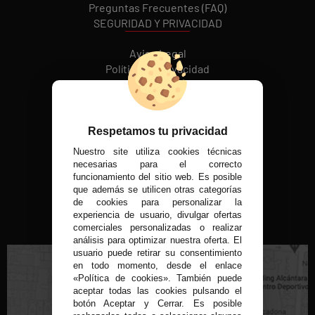
Preguntas Frecuentes (FAQ)
SEGURIDAD Y PRIVACIDAD
Aviso Legal
Política de Privacidad
Política de cookies
REDES SOCIALES
Respetamos tu privacidad
Nuestro site utiliza cookies técnicas
MÉTODOS DE PAGO
necesarias para el correcto
funcionamiento del sitio web. Es posible
que además se utilicen otras categorías
de cookies para personalizar la
experiencia de usuario, divulgar ofertas
VISITA NUESTRA TIENDA FÍSICA
comerciales personalizadas o realizar
análisis para optimizar nuestra oferta. El
usuario puede retirar su consentimiento
en todo momento, desde el enlace
«Política de cookies». También puede
aceptar todas las cookies pulsando el
botón Aceptar y Cerrar. Es posible