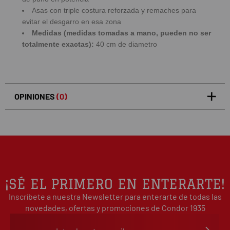
Asas con triple costura reforzada y remaches para
evitar el desgarro en esa zona
Medidas (medidas tomadas a mano, pueden no ser
totalmente exactas):
40 cm de diametro
OPINIONES
(0)
5
0
/5
0%
estrellas
Basado en 0 opiniones(s)
4
0%
estrellas
3
0%
estrellas
2
0%
¡SÉ EL PRIMERO EN ENTERARTE!
estrellas
Inscríbete a nuestra Newsletter para enterarte de todas las
1
0%
estrellas
novedades, ofertas y promociones de Condor 1935
Escribe tu opinión sobre este artículo