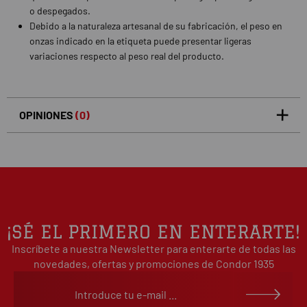
o despegados.
Debido a la naturaleza artesanal de su fabricación, el peso en
onzas indicado en la etiqueta puede presentar ligeras
variaciones respecto al peso real del producto.
OPINIONES
(0)
5
0
/5
0%
estrellas
Basado en 0 opiniones(s)
4
0%
estrellas
3
0%
estrellas
2
0%
¡SÉ EL PRIMERO EN ENTERARTE!
estrellas
Inscríbete a nuestra Newsletter para enterarte de todas las
1
0%
estrellas
novedades, ofertas y promociones de Condor 1935
Escribe tu opinión sobre este artículo