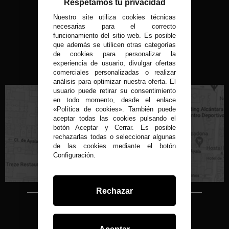
Respetamos tu privacidad
Nuestro site utiliza cookies técnicas
MÉTODOS DE PAGO
necesarias para el correcto
funcionamiento del sitio web. Es posible
que además se utilicen otras categorías
de cookies para personalizar la
experiencia de usuario, divulgar ofertas
VISITA NUESTRA TIENDA FÍSICA
comerciales personalizadas o realizar
análisis para optimizar nuestra oferta. El
usuario puede retirar su consentimiento
en todo momento, desde el enlace
«Política de cookies». También puede
aceptar todas las cookies pulsando el
botón Aceptar y Cerrar. Es posible
rechazarlas todas o seleccionar algunas
C/ Conde de Peñalver, 22 MADRID
de las cookies mediante el botón
Configuración.
Rechazar
Copyright © 2015-2026
Condor 1935.