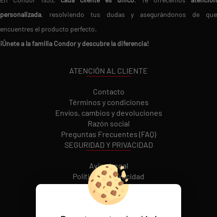
personalizada
, resolviendo tus dudas y asegurándonos de que
encuentres el producto perfecto.
¡Únete a la familia Condor y descubre la diferencia!
ATENCIÓN AL CLIENTE
Contacto
Términos y condiciones
Envíos, cambios y devoluciones
Razón social
Preguntas Frecuentes (FAQ)
SEGURIDAD Y PRIVACIDAD
Aviso Legal
Política de Privacidad
Política de cookies
REDES SOCIALES