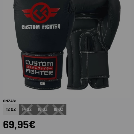
ONZAS:
12 OZ
14 OZ
16 OZ
18 OZ
69,95€