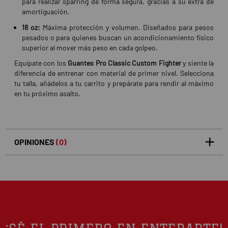
para realizar sparring de forma segura, gracias a su extra de
amortiguación.
18 oz:
Máxima protección y volumen. Diseñados para pesos
pesados o para quienes buscan un acondicionamiento físico
superior al mover más peso en cada golpeo.
Equípate con los
Guantes Pro Classic Custom Fighter
y siente la
diferencia de entrenar con material de primer nivel. Selecciona
tu talla, añádelos a tu carrito y prepárate para rendir al máximo
en tu próximo asalto.
OPINIONES
(0)
5
0
/5
0%
estrellas
Basado en 0 opiniones(s)
4
0%
estrellas
3
0%
estrellas
2
0%
estrellas