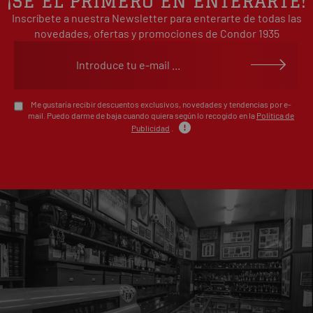
¡SÉ EL PRIMERO EN ENTERARTE!
Inscríbete a nuestra Newsletter para enterarte de todas las
1
0%
estrellas
novedades, ofertas y promociones de Condor 1935
Escribe tu opinión sobre este artículo
Me gustaría recibir descuentos exclusivos, novedades y tendencias por e-
mail. Puedo darme de baja cuando quiera según lo recogido en la
Política de
Publicidad
.