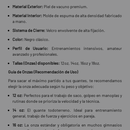
Material Exterior:
Piel de vacuno premium.
Material Interior:
Molde de espuma de alta densidad fabricado
a mano.
Sistema de Cierre:
Velcro envolvente de alta fijación.
Color:
Negro clásico.
Perfil de Usuario:
Entrenamientos intensivos, amateur
avanzado y profesionales.
Tallas (Onzas) disponibles:
12oz, 14oz, 16oz y 18oz.
Guía de Onzas (Recomendación de Uso)
Para sacar el máximo partido a tus guantes, te recomendamos
elegir la onza adecuada según tu peso y objetivo:
12 oz:
Perfectos para el trabajo de saco, golpeo en manoplas y
rutinas donde se prioriza la velocidad y la técnica.
14 oz:
El guante todoterreno. Ideal para entrenamiento
general, trabajo de fuerza y ejercicios en pareja.
16 oz:
La onza estándar y obligatoria en muchos gimnasios