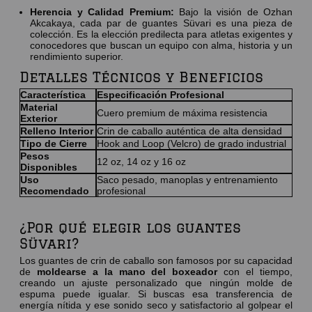
Herencia y Calidad Premium:
Bajo la visión de Ozhan
Akcakaya, cada par de guantes Süvari es una pieza de
colección. Es la elección predilecta para atletas exigentes y
conocedores que buscan un equipo con alma, historia y un
rendimiento superior.
Detalles Técnicos y Beneficios
Característica
Especificación Profesional
Material
Cuero premium de máxima resistencia
Exterior
Relleno Interior
Crin de caballo auténtica de alta densidad
Tipo de Cierre
Hook and Loop (Velcro) de grado industrial
Pesos
12 oz, 14 oz y 16 oz
Disponibles
Uso
Saco pesado, manoplas y entrenamiento
Recomendado
profesional
¿Por qué elegir los guantes
Süvari?
Los guantes de crin de caballo son famosos por su capacidad
de
moldearse a la mano del boxeador
con el tiempo,
creando un ajuste personalizado que ningún molde de
espuma puede igualar. Si buscas esa transferencia de
energía nítida y ese sonido seco y satisfactorio al golpear el