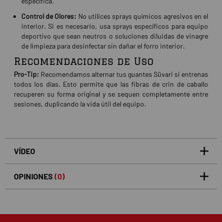
específica.
Control de Olores:
No utilices sprays químicos agresivos en el
interior. Si es necesario, usa sprays específicos para equipo
deportivo que sean neutros o soluciones diluidas de vinagre
de limpieza para desinfectar sin dañar el forro interior.
Recomendaciones de Uso
Pro-Tip:
Recomendamos alternar tus guantes Süvari si entrenas
todos los días. Esto permite que las fibras de crin de caballo
recuperen su forma original y se sequen completamente entre
sesiones, duplicando la vida útil del equipo.
VÍDEO
OPINIONES
(0)
5
0
/5
0%
estrellas
Basado en 0 opiniones(s)
4
0%
estrellas