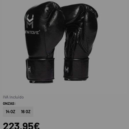
IVA Incluido
ONZAS:
14 OZ
16 OZ
223,95€