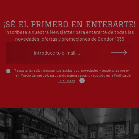
3
0%
estrellas
2
0%
¡SÉ EL PRIMERO EN ENTERARTE!
estrellas
Inscríbete a nuestra Newsletter para enterarte de todas las
1
0%
estrellas
novedades, ofertas y promociones de Condor 1935
Escribe tu opinión sobre este artículo
Me gustaría recibir descuentos exclusivos, novedades y tendencias por e-
mail. Puedo darme de baja cuando quiera según lo recogido en la
Política de
Publicidad
.