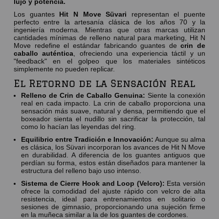
lujo y potencia.
Los guantes
Hit N Move Süvari
representan el puente
perfecto entre la artesanía clásica de los años 70 y la
ingeniería moderna. Mientras que otras marcas utilizan
cantidades mínimas de relleno natural para marketing, Hit N
Move redefine el estándar fabricando guantes de
crin de
caballo auténtica
, ofreciendo una experiencia táctil y un
"feedback" en el golpeo que los materiales sintéticos
simplemente no pueden replicar.
El Retorno de la Sensación Real
Relleno de Crin de Caballo Genuina:
Siente la conexión
real en cada impacto. La crin de caballo proporciona una
sensación más suave, natural y densa, permitiendo que el
boxeador sienta el nudillo sin sacrificar la protección, tal
como lo hacían las leyendas del ring.
Equilibrio entre Tradición e Innovación:
Aunque su alma
es clásica, los Süvari incorporan los avances de Hit N Move
en durabilidad. A diferencia de los guantes antiguos que
perdían su forma, estos están diseñados para mantener la
estructura del relleno bajo uso intenso.
Sistema de Cierre Hook and Loop (Velcro):
Esta versión
ofrece la comodidad del ajuste rápido con velcro de alta
resistencia, ideal para entrenamientos en solitario o
sesiones de gimnasio, proporcionando una sujeción firme
en la muñeca similar a la de los guantes de cordones.