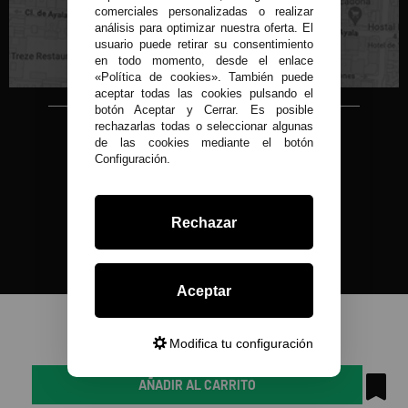
C/ Conde de Peñalver, 22 MADRID
comerciales personalizadas o realizar
análisis para optimizar nuestra oferta. El
usuario puede retirar su consentimiento
en todo momento, desde el enlace
«Política de cookies». También puede
aceptar todas las cookies pulsando el
botón Aceptar y Cerrar. Es posible
rechazarlas todas o seleccionar algunas
Copyright © 2015-2026
de las cookies mediante el botón
Condor 1935.
Configuración.
Todos los derechos reservados
Todos nuestros precios son IVA Incluido
Desarrollado por
Rechazar
Aceptar
Modifica tu configuración
AÑADIR AL CARRITO