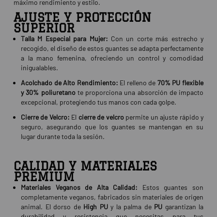
máximo rendimiento y estilo.
AJUSTE Y PROTECCIÓN
SUPERIOR
Talla M Especial para Mujer:
Con un corte más estrecho y
recogido, el diseño de estos guantes se adapta perfectamente
a la mano femenina, ofreciendo un control y comodidad
inigualables.
Acolchado de Alto Rendimiento:
El relleno de
70% PU flexible
y 30% poliuretano
te proporciona una absorción de impacto
excepcional, protegiendo tus manos con cada golpe.
Cierre de Velcro:
El
cierre de velcro
permite un ajuste rápido y
seguro, asegurando que los guantes se mantengan en su
lugar durante toda la sesión.
CALIDAD Y MATERIALES
PREMIUM
Materiales Veganos de Alta Calidad:
Estos guantes son
completamente veganos, fabricados sin materiales de origen
animal. El dorso de
High PU
y la palma de
PU
garantizan la
durabilidad y resistencia que necesitas para tus