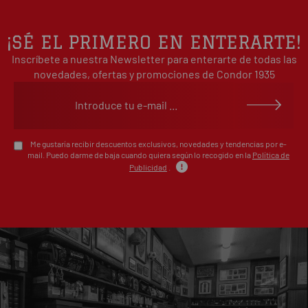
3
0%
estrellas
2
0%
¡SÉ EL PRIMERO EN ENTERARTE!
estrellas
Inscríbete a nuestra Newsletter para enterarte de todas las
1
0%
estrellas
novedades, ofertas y promociones de Condor 1935
Escribe tu opinión sobre este artículo
Me gustaría recibir descuentos exclusivos, novedades y tendencias por e-
mail. Puedo darme de baja cuando quiera según lo recogido en la
Política de
Publicidad
.