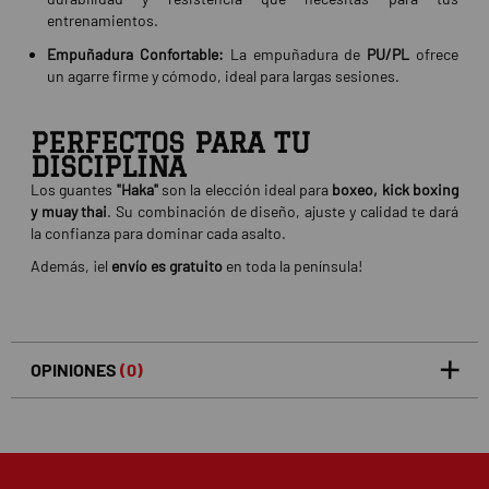
entrenamientos.
Empuñadura Confortable:
La empuñadura de
PU/PL
ofrece
un agarre firme y cómodo, ideal para largas sesiones.
PERFECTOS PARA TU
DISCIPLINA
Los guantes
"Haka"
son la elección ideal para
boxeo, kick boxing
y muay thai
. Su combinación de diseño, ajuste y calidad te dará
la confianza para dominar cada asalto.
Además, ¡el
envío es gratuito
en toda la península!
OPINIONES
(0)
5
0
/5
0%
estrellas
Basado en 0 opiniones(s)
4
0%
estrellas