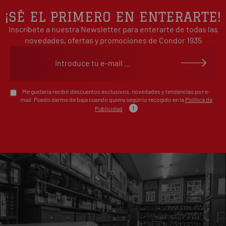
2
0%
¡SÉ EL PRIMERO EN ENTERARTE!
estrellas
Inscríbete a nuestra Newsletter para enterarte de todas las
1
0%
estrellas
novedades, ofertas y promociones de Condor 1935
Escribe tu opinión sobre este artículo
Me gustaría recibir descuentos exclusivos, novedades y tendencias por e-
mail. Puedo darme de baja cuando quiera según lo recogido en la
Política de
Publicidad
.