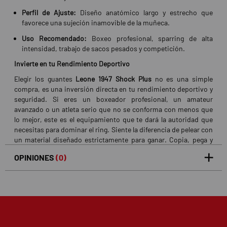
Perfil de Ajuste:
Diseño anatómico largo y estrecho que
favorece una sujeción inamovible de la muñeca.
Uso Recomendado:
Boxeo profesional, sparring de alta
intensidad, trabajo de sacos pesados y competición.
Invierte en tu Rendimiento Deportivo
Elegir los guantes
Leone 1947 Shock Plus
no es una simple
compra, es una inversión directa en tu rendimiento deportivo y
seguridad. Si eres un boxeador profesional, un amateur
avanzado o un atleta serio que no se conforma con menos que
lo mejor, este es el equipamiento que te dará la autoridad que
necesitas para dominar el ring. Siente la diferencia de pelear con
un material diseñado estrictamente para ganar. Copia, pega y
prepárate para subir de nivel.
OPINIONES
(0)
5
0
/5
0%
estrellas
Basado en 0 opiniones(s)
4
0%
estrellas
3
0%
estrellas