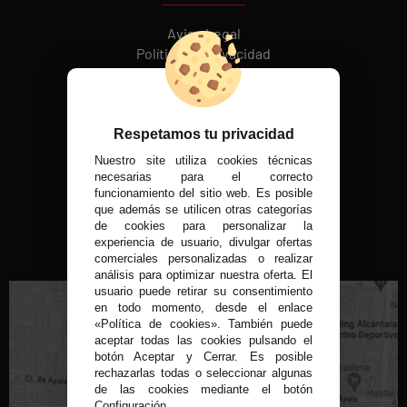
Aviso Legal
Política de Privacidad
Política de cookies
REDES SOCIALES
Respetamos tu privacidad
Nuestro site utiliza cookies técnicas
MÉTODOS DE PAGO
necesarias para el correcto
funcionamiento del sitio web. Es posible
que además se utilicen otras categorías
de cookies para personalizar la
experiencia de usuario, divulgar ofertas
VISITA NUESTRA TIENDA FÍSICA
comerciales personalizadas o realizar
análisis para optimizar nuestra oferta. El
usuario puede retirar su consentimiento
en todo momento, desde el enlace
«Política de cookies». También puede
aceptar todas las cookies pulsando el
botón Aceptar y Cerrar. Es posible
rechazarlas todas o seleccionar algunas
C/ Conde de Peñalver, 22 MADRID
de las cookies mediante el botón
Configuración.