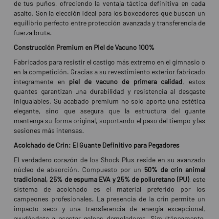
de tus puños, ofreciendo la ventaja táctica definitiva en cada
asalto. Son la elección ideal para los boxeadores que buscan un
equilibrio perfecto entre protección avanzada y transferencia de
fuerza bruta.
Construcción Premium en Piel de Vacuno 100%
Fabricados para resistir el castigo más extremo en el gimnasio o
en la competición. Gracias a su revestimiento exterior fabricado
íntegramente en
piel de vacuno de primera calidad
, estos
guantes garantizan una durabilidad y resistencia al desgaste
inigualables. Su acabado premium no solo aporta una estética
elegante, sino que asegura que la estructura del guante
mantenga su forma original, soportando el paso del tiempo y las
sesiones más intensas.
Acolchado de Crin: El Guante Definitivo para Pegadores
El verdadero corazón de los Shock Plus reside en su avanzado
núcleo de absorción. Compuesto por un
50% de crin animal
tradicional, 25% de espuma EVA y 25% de poliuretano (PU)
, este
sistema de acolchado es el material preferido por los
campeones profesionales. La presencia de la crin permite un
impacto seco y una transferencia de energía excepcional,
ayudándote a asestar golpes demoledores. Simultáneamente,