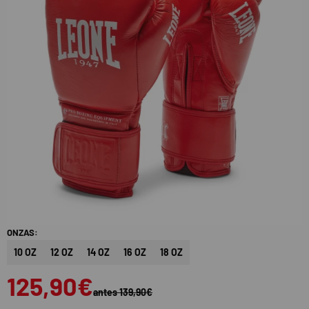
ONZAS:
10 OZ
12 OZ
14 OZ
16 OZ
18 OZ
125,90€
antes 139,90€