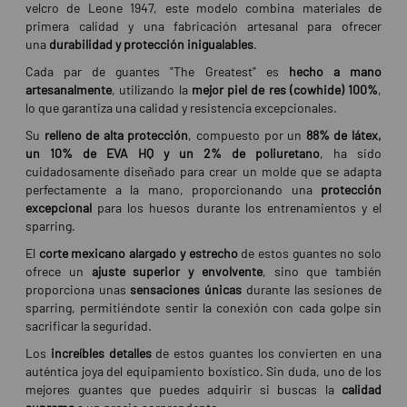
velcro de Leone 1947, este modelo combina materiales de
primera calidad y una fabricación artesanal para ofrecer
una
durabilidad y protección inigualables
.
Cada par de guantes "The Greatest" es
hecho a mano
artesanalmente
, utilizando la
mejor piel de res (cowhide) 100%
,
lo que garantiza una calidad y resistencia excepcionales.
Su
relleno de alta protección
, compuesto por un
88% de látex,
un 10% de EVA HQ y un 2% de poliuretano
, ha sido
cuidadosamente diseñado para crear un molde que se adapta
perfectamente a la mano, proporcionando una
protección
excepcional
para los huesos durante los entrenamientos y el
sparring.
El
corte mexicano alargado y estrecho
de estos guantes no solo
ofrece un
ajuste superior y envolvente
, sino que también
proporciona unas
sensaciones únicas
durante las sesiones de
sparring, permitiéndote sentir la conexión con cada golpe sin
sacrificar la seguridad.
Los
increíbles detalles
de estos guantes los convierten en una
auténtica joya del equipamiento boxístico. Sin duda, uno de los
mejores guantes que puedes adquirir si buscas la
calidad