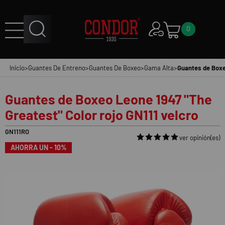
0
Inicio
>
Guantes De Entreno
>
Guantes De Boxeo
>
Gama Alta
>
Guantes de Boxeo
Guantes de Boxeo Leone 1947 "The
Greatest" Color rojo GN111 velcro
GN111RO
ver opinión(es)
AHORRA UN - 10%