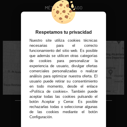
MÉTODOS DE PAGO
VISITA NUESTRA TIENDA FÍSICA
Respetamos tu privacidad
Nuestro site utiliza cookies técnicas
necesarias para el correcto
funcionamiento del sitio web. Es posible
que además se utilicen otras categorías
de cookies para personalizar la
experiencia de usuario, divulgar ofertas
C/ Conde de Peñalver, 22 MADRID
comerciales personalizadas o realizar
análisis para optimizar nuestra oferta. El
usuario puede retirar su consentimiento
en todo momento, desde el enlace
«Política de cookies». También puede
aceptar todas las cookies pulsando el
botón Aceptar y Cerrar. Es posible
rechazarlas todas o seleccionar algunas
Copyright © 2015-2026
de las cookies mediante el botón
Condor 1935.
Configuración.
Todos los derechos reservados