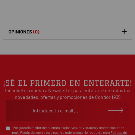
OPINIONES
(0)
5
0
/5
0%
estrellas
Basado en 0 opiniones(s)
4
0%
estrellas
3
0%
estrellas
2
0%
¡SÉ EL PRIMERO EN ENTERARTE!
estrellas
Inscríbete a nuestra Newsletter para enterarte de todas las
1
0%
estrellas
novedades, ofertas y promociones de Condor 1935
Escribe tu opinión sobre este artículo
Me gustaría recibir descuentos exclusivos, novedades y tendencias por e-
mail. Puedo darme de baja cuando quiera según lo recogido en la
Política de