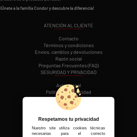
¡Únete a la familia Condor y descubre la diferencia!
ATENCIÓN AL CLIENTE
Contacto
Términos y condiciones
Envíos, cambios y devoluciones
Razón social
Preguntas Frecuentes (FAQ)
SEGURIDAD Y PRIVACIDAD
Aviso Legal
Política de Privacidad
Política de cookies
REDES SOCIALES
Respetamos tu privacidad
Nuestro site utiliza cookies técnicas
MÉTODOS DE PAGO
necesarias para el correcto