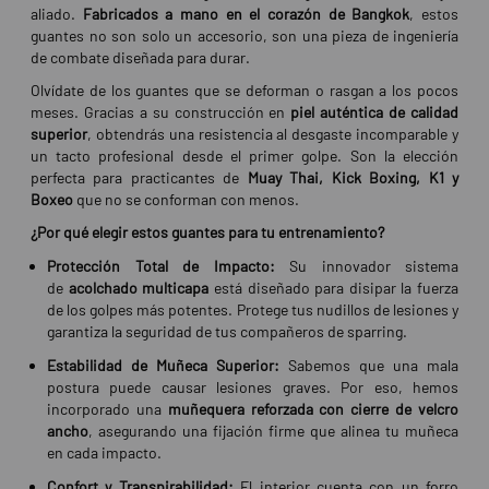
aliado.
Fabricados a mano en el corazón de Bangkok
, estos
guantes no son solo un accesorio, son una pieza de ingeniería
de combate diseñada para durar.
Olvídate de los guantes que se deforman o rasgan a los pocos
meses. Gracias a su construcción en
piel auténtica de calidad
superior
, obtendrás una resistencia al desgaste incomparable y
un tacto profesional desde el primer golpe. Son la elección
perfecta para practicantes de
Muay Thai, Kick Boxing, K1 y
Boxeo
que no se conforman con menos.
¿Por qué elegir estos guantes para tu entrenamiento?
Protección Total de Impacto:
Su innovador sistema
de
acolchado multicapa
está diseñado para disipar la fuerza
de los golpes más potentes. Protege tus nudillos de lesiones y
garantiza la seguridad de tus compañeros de sparring.
Estabilidad de Muñeca Superior:
Sabemos que una mala
postura puede causar lesiones graves. Por eso, hemos
incorporado una
muñequera reforzada con cierre de velcro
ancho
, asegurando una fijación firme que alinea tu muñeca
en cada impacto.
Confort y Transpirabilidad:
El interior cuenta con un forro