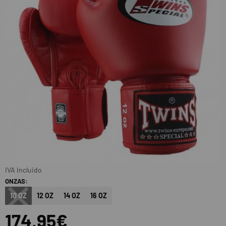
IVA Incluido
ONZAS:
10 OZ
12 OZ
14 OZ
16 OZ
174,95€