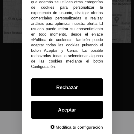
que además se utilicen otras categorías
de cookies para personalizar la
experiencia de usuario, divulgar ofertas
C/ Conde de Peñalver, 22 MADRID
comerciales personalizadas o realizar
análisis para optimizar nuestra oferta. El
usuario puede retirar su consentimiento
en todo momento, desde el enlace
«Política de cookies». También puede
aceptar todas las cookies pulsando el
botón Aceptar y Cerrar. Es posible
rechazarlas todas o seleccionar algunas
Copyright © 2015-2026
de las cookies mediante el botón
Condor 1935.
Configuración.
Todos los derechos reservados
Todos nuestros precios son IVA Incluido
Desarrollado por
Rechazar
Aceptar
Modifica tu configuración