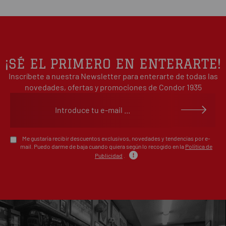
estrellas
Basado en 0 opiniones(s)
4
0%
estrellas
3
0%
estrellas
2
0%
¡SÉ EL PRIMERO EN ENTERARTE!
estrellas
Inscríbete a nuestra Newsletter para enterarte de todas las
1
0%
estrellas
novedades, ofertas y promociones de Condor 1935
Escribe tu opinión sobre este artículo
Me gustaría recibir descuentos exclusivos, novedades y tendencias por e-
mail. Puedo darme de baja cuando quiera según lo recogido en la
Política de
Publicidad
.