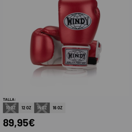
TALLA:
10 OZ
12 OZ
14 OZ
16 OZ
89,95€