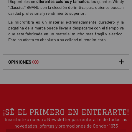
Disponibles en
diferentes colores y tamaños
, los guantes Windy
"Classics" BGVHU son la elección definitiva para quienes buscan
calidad profesional y rendimiento superior.
La microfibra es un material extremadamente duradero y la
pegatina de la marca puede llevar a despegarse con el tiempo ya
que esta fabricada en un material mucho mas fragil y elastico.
Esto no afecta en absoluto a su calidad ni rendimiento.
OPINIONES
(0)
5
0
/5
0%
estrellas
Basado en 0 opiniones(s)
4
0%
estrellas
3
0%
estrellas
2
0%
¡SÉ EL PRIMERO EN ENTERARTE!
estrellas
Inscríbete a nuestra Newsletter para enterarte de todas las
1
0%
estrellas
novedades, ofertas y promociones de Condor 1935