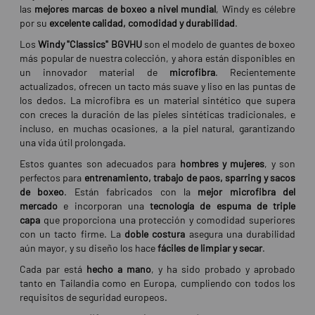
las
mejores marcas de boxeo a nivel mundial
, Windy es célebre
por su
excelente calidad, comodidad y durabilidad
.
Los
Windy "Classics" BGVHU
son el modelo de guantes de boxeo
más popular de nuestra colección, y ahora están disponibles en
un innovador material de
microfibra
. Recientemente
actualizados, ofrecen un tacto más suave y liso en las puntas de
los dedos. La microfibra es un material sintético que supera
con creces la duración de las pieles sintéticas tradicionales, e
incluso, en muchas ocasiones, a la piel natural, garantizando
una vida útil prolongada.
Estos guantes son adecuados para
hombres y mujeres
, y son
perfectos para
entrenamiento, trabajo de paos, sparring y sacos
de boxeo
. Están fabricados con la
mejor microfibra del
mercado
e incorporan una
tecnología de espuma de triple
capa
que proporciona una protección y comodidad superiores
con un tacto firme. La
doble costura
asegura una durabilidad
aún mayor, y su diseño los hace
fáciles de limpiar y secar
.
Cada par está
hecho a mano
, y ha sido probado y aprobado
tanto en Tailandia como en Europa, cumpliendo con todos los
requisitos de seguridad europeos.