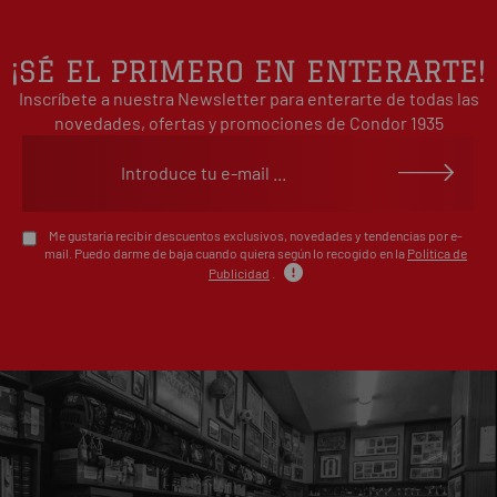
3
0%
estrellas
2
0%
¡SÉ EL PRIMERO EN ENTERARTE!
estrellas
Inscríbete a nuestra Newsletter para enterarte de todas las
1
0%
estrellas
novedades, ofertas y promociones de Condor 1935
Escribe tu opinión sobre este artículo
Me gustaría recibir descuentos exclusivos, novedades y tendencias por e-
mail. Puedo darme de baja cuando quiera según lo recogido en la
Política de
Publicidad
.