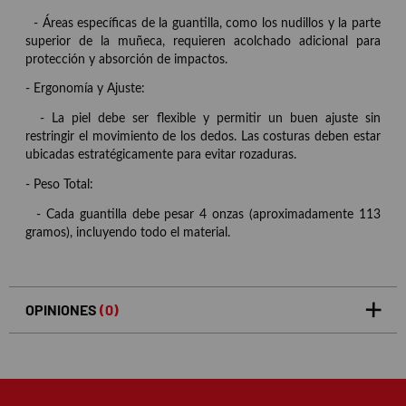
- Áreas específicas de la guantilla, como los nudillos y la parte
superior de la muñeca, requieren acolchado adicional para
protección y absorción de impactos.
- Ergonomía y Ajuste:
- La piel debe ser flexible y permitir un buen ajuste sin
restringir el movimiento de los dedos. Las costuras deben estar
ubicadas estratégicamente para evitar rozaduras.
- Peso Total:
- Cada guantilla debe pesar 4 onzas (aproximadamente 113
gramos), incluyendo todo el material.
OPINIONES
(0)
5
0
/5
0%
estrellas
Basado en 0 opiniones(s)
4
0%
estrellas