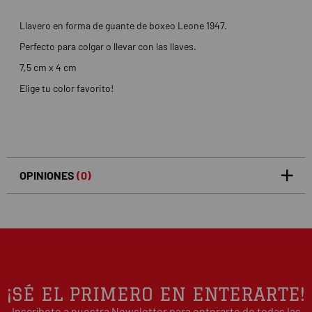
Llavero en forma de guante de boxeo Leone 1947.
Perfecto para colgar o llevar con las llaves.
7,5 cm x 4 cm
Elige tu color favorito!
OPINIONES
(0)
5
0
/5
0%
estrellas
Basado en 0 opiniones(s)
4
0%
estrellas
3
0%
estrellas
2
0%
¡SÉ EL PRIMERO EN ENTERARTE!
estrellas
Inscríbete a nuestra Newsletter para enterarte de todas las
1