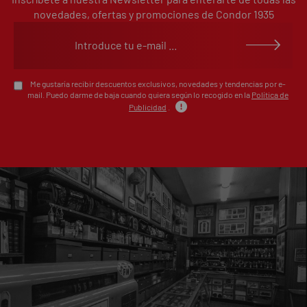
0%
estrellas
novedades, ofertas y promociones de Condor 1935
Escribe tu opinión sobre este artículo
Me gustaría recibir descuentos exclusivos, novedades y tendencias por e-
mail. Puedo darme de baja cuando quiera según lo recogido en la
Política de
Publicidad
.