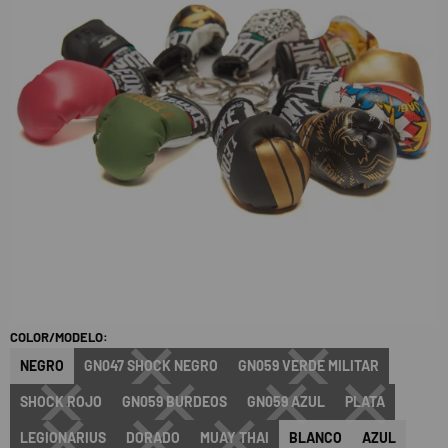
COLOR/MODELO:
NEGRO
GN047 SHOCK NEGRO
GN059 VERDE MILITAR
SHOCK ROJO
GN059 BURDEOS
GN059 AZUL
PLATA
LEGIONARIUS
DORADO
MUAY THAI
BLANCO
AZUL