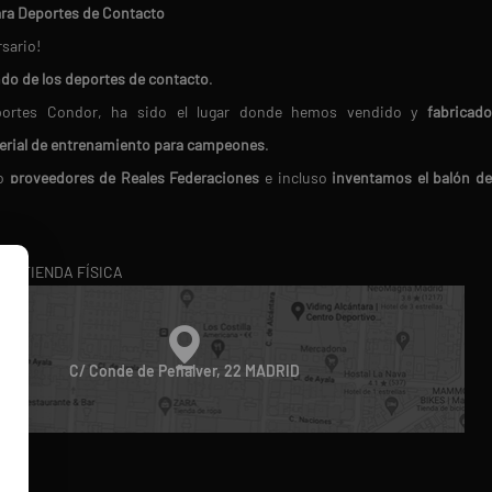
ara Deportes de Contacto
rsario!
ndo de los deportes de contacto
.
Deportes Condor, ha sido el lugar donde hemos vendido y
fabricado
erial de entrenamiento para campeones
.
do
proveedores de Reales Federaciones
e incluso
inventamos el balón d
en nosotros porque
buscamos siempre los mejores productos del mercado.
RA TIENDA FÍSICA
ico
. Te ofrecemos
atención personalizada
, resolviendo tus dudas 
oducto perfecto.
diferencia!
C/ Conde de Peñalver, 22 MADRID