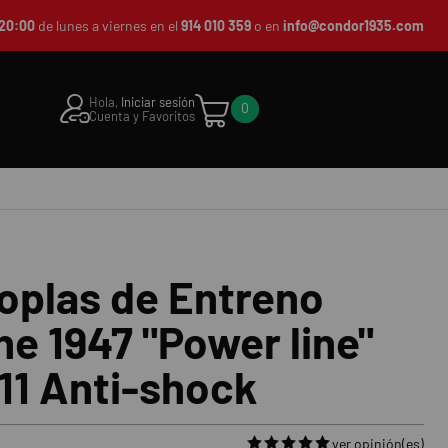
20:00
de lunes a viernes en el
914 010 359
o en
info@condor1935.com
Hola,
Iniciar sesión
0
Cuenta y Favoritos
oplas de Entreno
e 1947 "Power line"
11 Anti-shock
ver opinión(es)