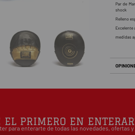
Par de Man
shock
Relleno es
Excelente 
medidas a
OPINION
Basado en
É EL PRIMERO EN ENTERAR
ter para enterarte de todas las novedades, ofertas