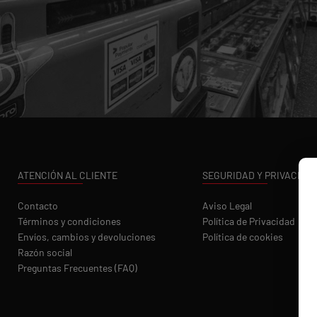
ATENCIÓN AL CLIENTE
SEGURIDAD Y PRIVACIDA
Contacto
Aviso Legal
Términos y condiciones
Política de Privacidad
Envíos, cambios y devoluciones
Política de cookies
Razón social
Preguntas Frecuentes (FAQ)