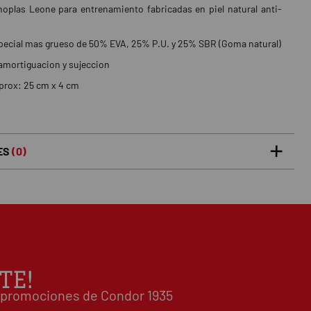
oplas Leone para entrenamiento fabricadas en piel natural anti-
pecial mas grueso de 50% EVA, 25% P.U. y 25% SBR (Goma natural)
amortiguacion y sujeccion
prox: 25 cm x 4 cm
ES
(0)
5 estrellas
0%
0
/5
 0 opiniones(s)
4 estrellas
0%
3 estrellas
0%
2 estrellas
0%
1 estrellas
0%
TE!
Escribe tu opinión sobre este artículo
 y promociones de Condor 1935