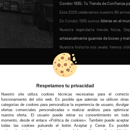
Condor 1935: Tu Tienda de Confianza p
Este 2025 celebramos nuestro 90 anive
En Condor 1935 somos
líderes en el mu
Nuestra legendaria tienda física, 
artesanalmente guantes de boxeo y mat
Nuestra historia nos avala: hemos si
fútbol moderno en 1950
.
Miles de clientes satisfechos confían 
D
REDES SOCIALES
VISITA NUEST
En Condor 1935,
cada cliente es ún
asegurándonos de que encuentres el pr
Respetamos tu privacidad
¡Únete a la familia Condor y descubre la 
Nuestro site utiliza cookies técnicas necesarias para el correcto
MÉTODOS DE PAGO
funcionamiento del sitio web. Es posible que además se utilicen otras
categorías de cookies para personalizar la experiencia de usuario, divulgar
ofertas comerciales personalizadas o realizar análisis para optimizar
nuestra oferta. El usuario puede retirar su consentimiento en todo
momento, desde el enlace «Política de cookies». También puede aceptar
todas las cookies pulsando el botón Aceptar y Cerrar. Es posible