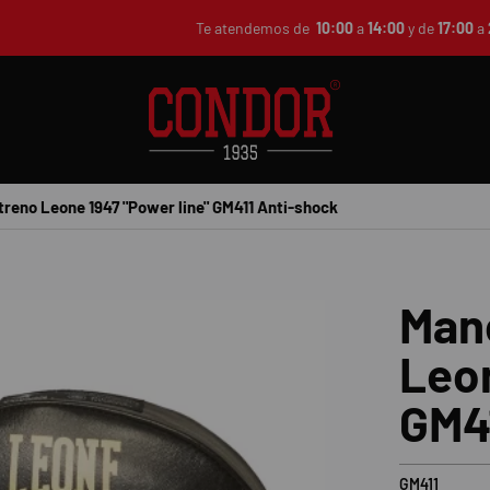
Te atendemos de
10:00
a
14:00
y de
17:00
a
reno Leone 1947 "Power line" GM411 Anti-shock
Man
Leon
GM4
GM411