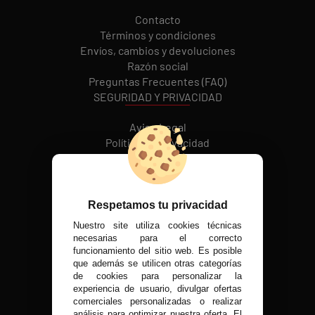
Contacto
Términos y condiciones
Envíos, cambios y devoluciones
Razón social
Preguntas Frecuentes (FAQ)
SEGURIDAD Y PRIVACIDAD
Aviso Legal
Política de Privacidad
Política de cookies
REDES SOCIALES
Respetamos tu privacidad
Nuestro site utiliza cookies técnicas
MÉTODOS DE PAGO
necesarias para el correcto
funcionamiento del sitio web. Es posible
que además se utilicen otras categorías
de cookies para personalizar la
experiencia de usuario, divulgar ofertas
VISITA NUESTRA TIENDA FÍSICA
comerciales personalizadas o realizar
análisis para optimizar nuestra oferta. El