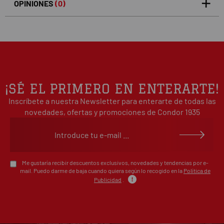
OPINIONES
(0)
5
0
/5
0%
estrellas
Basado en 0 opiniones(s)
4
0%
estrellas
3
0%
estrellas
2
0%
¡SÉ EL PRIMERO EN ENTERARTE!
estrellas
Inscríbete a nuestra Newsletter para enterarte de todas las
1
0%
estrellas
novedades, ofertas y promociones de Condor 1935
Escribe tu opinión sobre este artículo
Me gustaría recibir descuentos exclusivos, novedades y tendencias por e-
mail. Puedo darme de baja cuando quiera según lo recogido en la
Política de
Publicidad
.