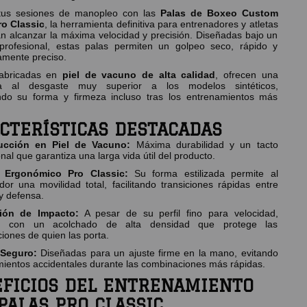
 tus sesiones de manopleo con las
Palas de Boxeo Custom
ro Classic
, la herramienta definitiva para entrenadores y atletas
n alcanzar la máxima velocidad y precisión. Diseñadas bajo un
profesional, estas palas permiten un golpeo seco, rápido y
mente preciso.
fabricadas en
piel de vacuno de alta calidad
, ofrecen una
cia al desgaste muy superior a los modelos sintéticos,
do su forma y firmeza incluso tras los entrenamientos más
CTERÍSTICAS DESTACADAS
ucción en Piel de Vacuno:
Máxima durabilidad y un tacto
nal que garantiza una larga vida útil del producto.
 Ergonómico Pro Classic:
Su forma estilizada permite al
dor una movilidad total, facilitando transiciones rápidas entre
y defensa.
ión de Impacto:
A pesar de su perfil fino para velocidad,
n con un acolchado de alta densidad que protege las
ciones de quien las porta.
 Seguro:
Diseñadas para un ajuste firme en la mano, evitando
mientos accidentales durante las combinaciones más rápidas.
FICIOS DEL ENTRENAMIENTO
PALAS PRO CLASSIC