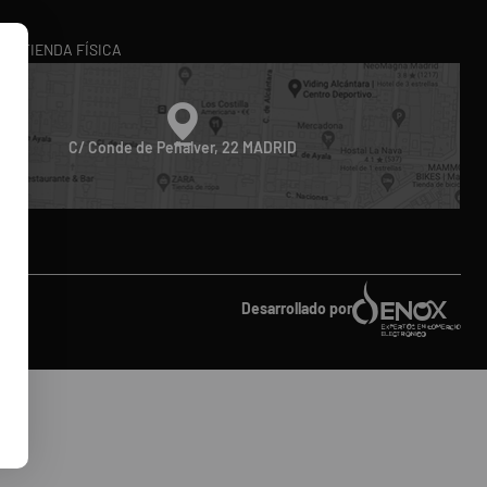
en nosotros porque
buscamos siempre los mejores productos del mercado.
RA TIENDA FÍSICA
ico
. Te ofrecemos
atención personalizada
, resolviendo tus dudas 
oducto perfecto.
diferencia!
C/ Conde de Peñalver, 22 MADRID
do
Desarrollado por