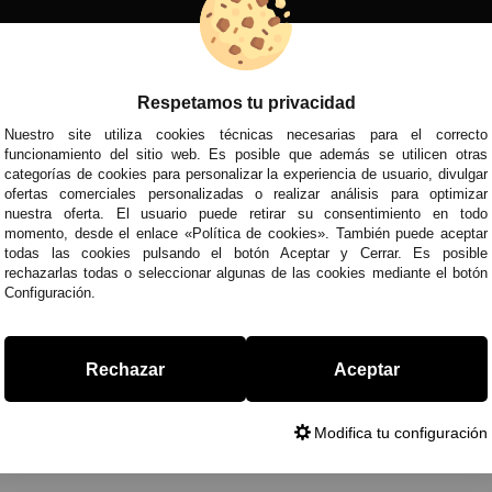
Miles de clientes satisfechos confían 
D
REDES SOCIALES
VISITA NUEST
En Condor 1935,
cada cliente es ún
asegurándonos de que encuentres el pr
Respetamos tu privacidad
¡Únete a la familia Condor y descubre la 
Nuestro site utiliza cookies técnicas necesarias para el correcto
MÉTODOS DE PAGO
funcionamiento del sitio web. Es posible que además se utilicen otras
categorías de cookies para personalizar la experiencia de usuario, divulgar
ofertas comerciales personalizadas o realizar análisis para optimizar
nuestra oferta. El usuario puede retirar su consentimiento en todo
momento, desde el enlace «Política de cookies». También puede aceptar
todas las cookies pulsando el botón Aceptar y Cerrar. Es posible
rechazarlas todas o seleccionar algunas de las cookies mediante el botón
Configuración.
Todos nuestros precios son IVA Inclui
Rechazar
Aceptar
Modifica tu configuración