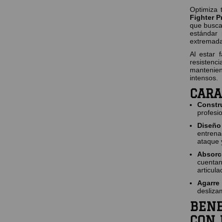
Optimiza
Fighter P
que busca
estándar 
extremada
Al estar 
resisten
mantenien
intensos.
CARA
Constr
profesio
Diseño
entrena
ataque 
Absorc
cuenta
articula
Agarre
desliza
BENE
CON 