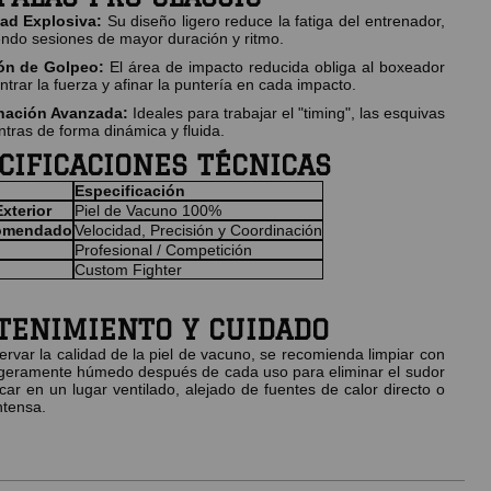
ad Explosiva:
Su diseño ligero reduce la fatiga del entrenador,
endo sesiones de mayor duración y ritmo.
ión de Golpeo:
El área de impacto reducida obliga al boxeador
trar la fuerza y afinar la puntería en cada impacto.
nación Avanzada:
Ideales para trabajar el "timing", las esquivas
ntras de forma dinámica y fluida.
CIFICACIONES TÉCNICAS
Especificación
Exterior
Piel de Vacuno 100%
omendado
Velocidad, Precisión y Coordinación
Profesional / Competición
Custom Fighter
ENIMIENTO Y CUIDADO
rvar la calidad de la piel de vacuno, se recomienda limpiar con
igeramente húmedo después de cada uso para eliminar el sudor
car en un lugar ventilado, alejado de fuentes de calor directo o
ntensa.