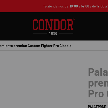
Te atendemos de
10:00
a
14:00
y de
17:00
a
namiento premiun Custom Fighter Pro Classic
Pal
pre
Pro 
PALCFPRNE