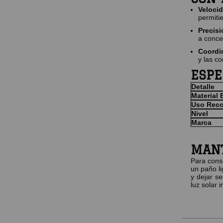
Velocid
permiti
Precis
a concen
Coordi
y las co
ESPE
Detalle
Material 
Uso Rec
Nivel
Marca
MANT
Para conse
un paño l
y dejar se
luz solar i