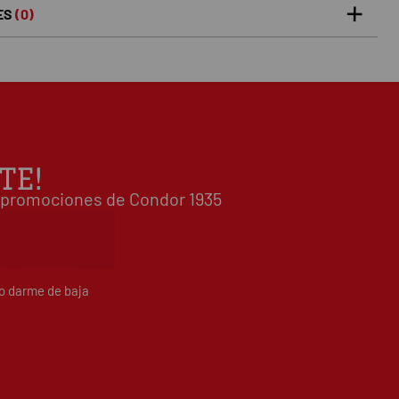
ES
(0)
5 estrellas
0%
0
/5
 0 opiniones(s)
4 estrellas
0%
3 estrellas
0%
2 estrellas
0%
1 estrellas
0%
TE!
Escribe tu opinión sobre este artículo
 y promociones de Condor 1935
do darme de baja