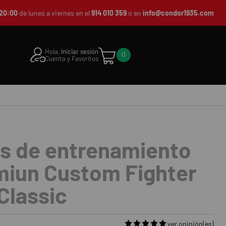
20:00
de lunes a viernes en el
914 010 359
o en
info@condor1935.com
Hola,
Iniciar sesión
0
Cuenta y Favoritos
as de entrenamiento
miun Custom Fighter
Classic
ver opinión(es)