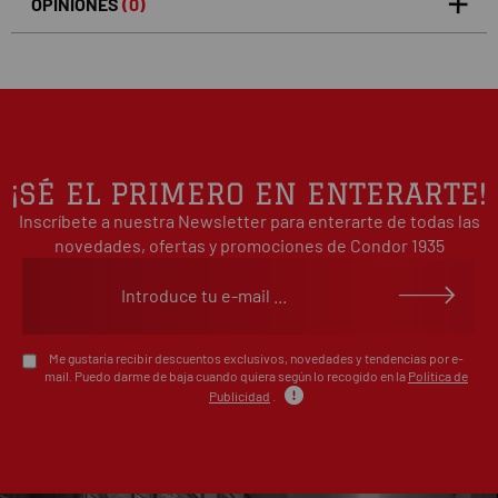
OPINIONES
(0)
5
0
/5
0%
estrellas
Basado en 0 opiniones(s)
4
0%
estrellas
3
0%
estrellas
2
0%
¡SÉ EL PRIMERO EN ENTERARTE!
estrellas
Inscríbete a nuestra Newsletter para enterarte de todas las
1
0%
estrellas
novedades, ofertas y promociones de Condor 1935
Escribe tu opinión sobre este artículo
Me gustaría recibir descuentos exclusivos, novedades y tendencias por e-
mail. Puedo darme de baja cuando quiera según lo recogido en la
Política de
Publicidad
.