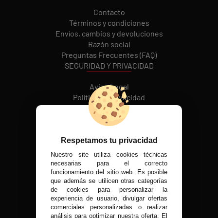
Contacto
Términos y condiciones
Envíos, cambios y devoluciones
Razón social
Preguntas Frecuentes (FAQ)
SEGURIDAD Y PRIVACIDAD
Aviso Legal
Política de Privacidad
Política de cookies
REDES SOCIALES
Respetamos tu privacidad
Nuestro site utiliza cookies técnicas
MÉTODOS DE PAGO
necesarias para el correcto
funcionamiento del sitio web. Es posible
que además se utilicen otras categorías
de cookies para personalizar la
experiencia de usuario, divulgar ofertas
VISITA NUESTRA TIENDA FÍSICA
comerciales personalizadas o realizar
análisis para optimizar nuestra oferta. El