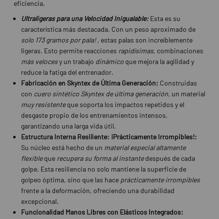
eficiencia.
Ultraligeras para una Velocidad Inigualable:
Esta es su
característica más destacada. Con un peso aproximado de
solo 173 gramos por pala!
, estas palas son increíblemente
ligeras. Esto permite reacciones
rapidísimas
, combinaciones
más veloces
y un trabajo
dinámico
que mejora la agilidad y
reduce la fatiga del entrenador.
Fabricación en Skyntex de Última Generación:
Construidas
con
cuero sintético Skyntex de última generación
, un material
muy resistente
que soporta los impactos repetidos y el
desgaste propio de los entrenamientos intensos,
garantizando una larga vida útil.
Estructura Interna Resiliente: ¡Prácticamente Irrompibles!:
Su núcleo está hecho de un
material especial altamente
flexible
que
recupera su forma al instante
después de cada
golpe. Esta resiliencia no solo mantiene la superficie de
golpeo óptima, sino que las hace
prácticamente irrompibles
frente a la deformación, ofreciendo una durabilidad
excepcional.
Funcionalidad Manos Libres con Elásticos Integrados: