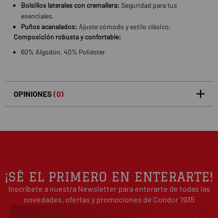
Bolsillos laterales con cremallera:
Seguridad para tus
esenciales.
Puños acanalados:
Ajuste cómodo y estilo clásico.
Composición robusta y confortable:
60% Algodón, 40% Poliéster
OPINIONES
(0)
5
0
/5
0%
estrellas
Basado en 0 opiniones(s)
4
0%
estrellas
3
0%
estrellas
2
0%
¡SÉ EL PRIMERO EN ENTERARTE!
estrellas
Inscríbete a nuestra Newsletter para enterarte de todas las
1
0%
estrellas
novedades, ofertas y promociones de Condor 1935
Escribe tu opinión sobre este artículo