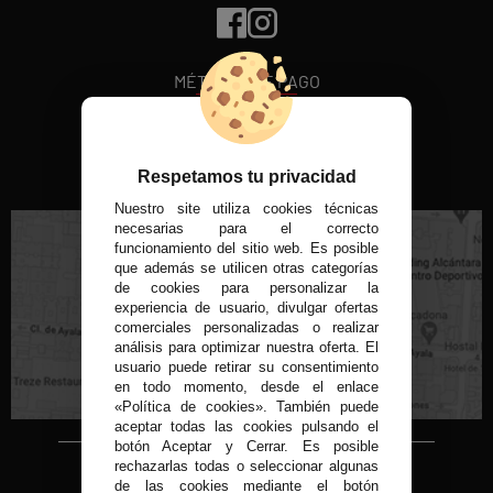
MÉTODOS DE PAGO
VISITA NUESTRA TIENDA FÍSICA
Respetamos tu privacidad
Nuestro site utiliza cookies técnicas
necesarias para el correcto
funcionamiento del sitio web. Es posible
que además se utilicen otras categorías
de cookies para personalizar la
experiencia de usuario, divulgar ofertas
C/ Conde de Peñalver, 22 MADRID
comerciales personalizadas o realizar
análisis para optimizar nuestra oferta. El
usuario puede retirar su consentimiento
en todo momento, desde el enlace
«Política de cookies». También puede
aceptar todas las cookies pulsando el
botón Aceptar y Cerrar. Es posible
rechazarlas todas o seleccionar algunas
Copyright © 2015-2026
de las cookies mediante el botón