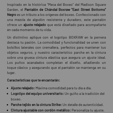
Inspirado en la histórica "Meca del Boxeo" del Madison Square
Garden, el
Pantalón de Chándal Boxraw "East Street Bottoms"
Negro
es un tributo a los orígenes del boxeo. Confeccionado con
una mezcla de algodón resistente y duradero, este pantalón
ofrece un
ajuste relajado
que está diseñado para acompañarte
en cada momento de tu vida.
Un distintivo aplique con el logotipo BOXRAW en la pernera
destaca tu pasión. La comodidad y funcionalidad se unen con
bolsillos laterales con cremallera, perfectos para mantener tus
objetos seguros, y nuestro característico parche en la cintura
sobre una gruesa cintura elástica que asegura un ajuste ideal.
Los puños acanalados completan el diseño, añadiendo un
toque clásico y asegurando que el pantalón se mantenga en su
lugar.
Características que te encantarán:
Ajuste relajado:
Máxima comodidad para tu día a día.
Logotipo del equipo universitario:
Un guiño a la tradición del
boxeo.
Parche tejido en la cintura Strike:
Un detalle de autenticidad.
Cintura ajustable con cordón metálico:
Personaliza tu ajuste.