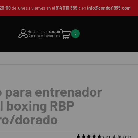
20:00
de lunes a viernes en el
914 010 359
o en
info@condor1935.com
Hola,
Iniciar sesión
0
Cuenta y Favoritos
 para entrenador
l boxing RBP
ro/dorado
ver opinión(es)