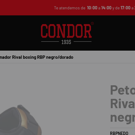
Te atendemos de
10:00
a
14:00
y de
17:00
a
nador Rival boxing RBP negro/dorado
Peto
Riva
neg
RBPNEDO