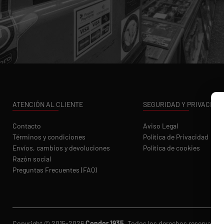
ATENCIÓN AL CLIENTE
SEGURIDAD Y PRIVACIDA
Contacto
Aviso Legal
Términos y condiciones
Política de Privacidad
Envíos, cambios y devoluciones
Política de cookies
Razón social
Preguntas Frecuentes (FAQ)
Copyright © 2015-2026
Condor 1935.
Todos los derechos reservados