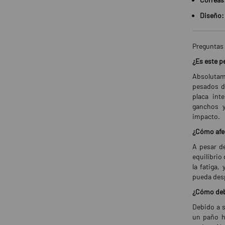
Diseño:
Preguntas 
¿Es este p
Absolutam
pesados d
placa int
ganchos y
impacto.
¿Cómo afec
A pesar de
equilibrio
la fatiga,
pueda desp
¿Cómo debo
Debido a s
un paño h