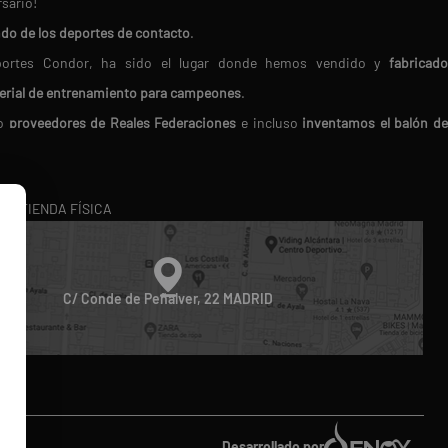
rsario!
ndo de los deportes de contacto
.
Deportes Condor, ha sido el lugar donde hemos vendido y
fabricado
erial de entrenamiento para campeones
.
do
proveedores de Reales Federaciones
e incluso
inventamos el balón d
en nosotros porque
buscamos siempre los mejores productos del mercado.
RA TIENDA FÍSICA
ico
. Te ofrecemos
atención personalizada
, resolviendo tus dudas 
oducto perfecto.
diferencia!
C/ Conde de Peñalver, 22 MADRID
do
Desarrollado por