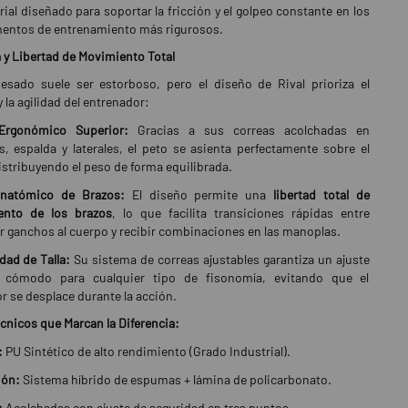
ial diseñado para soportar la fricción y el golpeo constante en los
ntos de entrenamiento más rigurosos.
y Libertad de Movimiento Total
esado suele ser estorboso, pero el diseño de Rival prioriza el
y la agilidad del entrenador:
Ergonómico Superior:
Gracias a sus correas acolchadas en
, espalda y laterales, el peto se asienta perfectamente sobre el
istribuyendo el peso de forma equilibrada.
natómico de Brazos:
El diseño permite una
libertad total de
nto de los brazos
, lo que facilita transiciones rápidas entre
r ganchos al cuerpo y recibir combinaciones en las manoplas.
idad de Talla:
Su sistema de correas ajustables garantiza un ajuste
 cómodo para cualquier tipo de fisonomía, evitando que el
r se desplace durante la acción.
écnicos que Marcan la Diferencia:
:
PU Sintético de alto rendimiento (Grado Industrial).
ión:
Sistema híbrido de espumas + lámina de policarbonato.
:
Acolchadas con ajuste de seguridad en tres puntos.