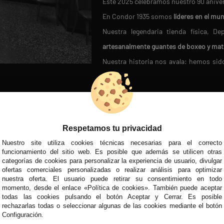
Este 2025 celebramos nuestro 90 anive
En Condor 1935 somos
líderes en el mu
Nuestra legendaria tienda física, 
artesanalmente guantes de boxeo y mat
Nuestra historia nos avala: hemos si
fútbol moderno en 1950
.
Miles de clientes satisfechos confían 
D
REDES SOCIALES
VISITA NUEST
En Condor 1935,
cada cliente es ún
asegurándonos de que encuentres el pr
Respetamos tu privacidad
¡Únete a la familia Condor y descubre la 
Nuestro site utiliza cookies técnicas necesarias para el correcto
MÉTODOS DE PAGO
funcionamiento del sitio web. Es posible que además se utilicen otras
categorías de cookies para personalizar la experiencia de usuario, divulgar
ofertas comerciales personalizadas o realizar análisis para optimizar
nuestra oferta. El usuario puede retirar su consentimiento en todo
momento, desde el enlace «Política de cookies». También puede aceptar
todas las cookies pulsando el botón Aceptar y Cerrar. Es posible
rechazarlas todas o seleccionar algunas de las cookies mediante el botón
Configuración.
Todos nuestros precios son IVA Inclui