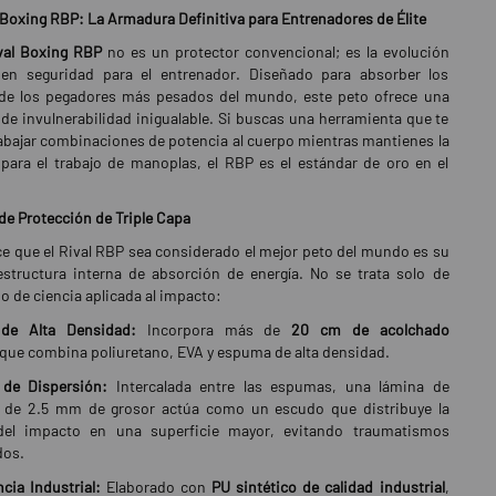
 Boxing RBP: La Armadura Definitiva para Entrenadores de Élite
val Boxing RBP
no es un protector convencional; es la evolución
a en seguridad para el entrenador. Diseñado para absorber los
de los pegadores más pesados del mundo, este peto ofrece una
de invulnerabilidad inigualable. Si buscas una herramienta que te
abajar combinaciones de potencia al cuerpo mientras mantienes la
para el trabajo de manoplas, el RBP es el estándar de oro en el
 de Protección de Triple Capa
e que el Rival RBP sea considerado el mejor peto del mundo es su
structura interna de absorción de energía. No se trata solo de
no de ciencia aplicada al impacto:
 de Alta Densidad:
Incorpora más de
20 cm de acolchado
que combina poliuretano, EVA y espuma de alta densidad.
de Dispersión:
Intercalada entre las espumas, una lámina de
o de 2.5 mm de grosor actúa como un escudo que distribuye la
del impacto en una superficie mayor, evitando traumatismos
dos.
cia Industrial:
Elaborado con
PU sintético de calidad industrial
,