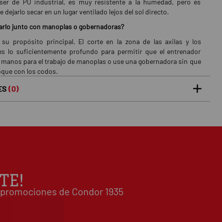
 ser de PU industrial, es muy resistente a la humedad, pero es
 dejarlo secar en un lugar ventilado lejos del sol directo.
arlo junto con manoplas o gobernadoras?
 su propósito principal. El corte en la zona de las axilas y los
s lo suficientemente profundo para permitir que el entrenador
s manos para el trabajo de manoplas o use una gobernadora sin que
oque con los codos.
ES
(0)
5 estrellas
0%
0
/5
 0 opiniones(s)
4 estrellas
0%
3 estrellas
0%
2 estrellas
0%
1 estrellas
0%
TE!
Escribe tu opinión sobre este artículo
 y promociones de Condor 1935