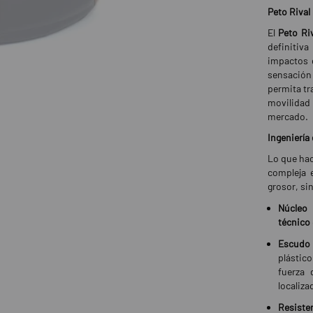
Peto Rival
El
Peto Ri
definitiv
impactos 
sensación 
permita tr
movilidad 
mercado.
Ingeniería
Lo que hac
compleja e
grosor, si
Núcleo
técnico
Escudo 
plástic
fuerza 
localiza
Resisten