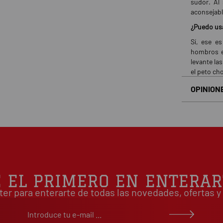
sudor. Al
aconsejable
¿Puedo us
Sí, ese es
hombros e
levante la
el peto ch
OPINION
Basado en
É EL PRIMERO EN ENTERAR
ter para enterarte de todas las novedades, ofertas