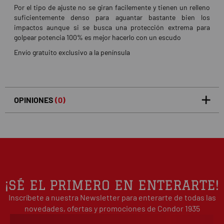
Por el tipo de ajuste no se giran facilemente y tienen un relleno
suficientemente denso para aguantar bastante bien los
impactos aunque si se busca una protección extrema para
golpear potencia 100% es mejor hacerlo con un escudo
Envío gratuito exclusivo a la península
OPINIONES
(0)
5
0
/5
0%
estrellas
Basado en 0 opiniones(s)
4
0%
estrellas
3
0%
estrellas
2
0%
¡SÉ EL PRIMERO EN ENTERARTE!
estrellas
Inscríbete a nuestra Newsletter para enterarte de todas las
1
0%
estrellas
novedades, ofertas y promociones de Condor 1935