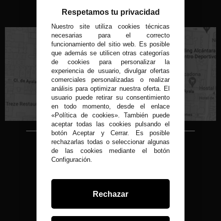
VISITA NUESTRA TIENDA FÍSICA
Respetamos tu privacidad
Nuestro site utiliza cookies técnicas
necesarias para el correcto
funcionamiento del sitio web. Es posible
que además se utilicen otras categorías
de cookies para personalizar la
experiencia de usuario, divulgar ofertas
C/ Conde de Peñalver, 22 MADRID
comerciales personalizadas o realizar
análisis para optimizar nuestra oferta. El
usuario puede retirar su consentimiento
en todo momento, desde el enlace
«Política de cookies». También puede
aceptar todas las cookies pulsando el
botón Aceptar y Cerrar. Es posible
rechazarlas todas o seleccionar algunas
Copyright © 2015-2026
de las cookies mediante el botón
Condor 1935.
Configuración.
Todos los derechos reservados
Todos nuestros precios son IVA Incluido
Desarrollado por
Rechazar