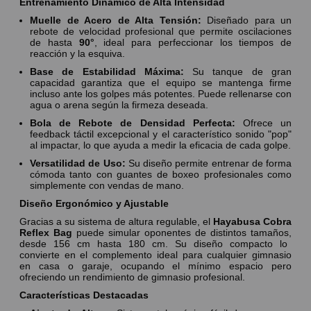
Entrenamiento Dinámico de Alta Intensidad
Muelle de Acero de Alta Tensión:
Diseñado para un
rebote de velocidad profesional que permite oscilaciones
de hasta
90°
,
ideal para perfeccionar los tiempos de
reacción y la esquiva.
Base de Estabilidad Máxima:
Su tanque de gran
capacidad garantiza que el equipo se mantenga firme
incluso ante los golpes más potentes.
Puede rellenarse con
agua o arena según la firmeza deseada.
Bola de Rebote de Densidad Perfecta:
Ofrece un
feedback táctil excepcional y el característico sonido "pop"
al impactar,
lo que ayuda a medir la eficacia de cada golpe.
Versatilidad de Uso:
Su diseño permite entrenar de forma
cómoda tanto con guantes de boxeo profesionales como
simplemente con vendas de mano.
Diseño Ergonómico y Ajustable
Gracias a su sistema de altura regulable,
el
Hayabusa Cobra
Reflex Bag
puede simular oponentes de distintos tamaños,
desde 156 cm hasta 180 cm.
Su diseño compacto lo
convierte en el complemento ideal para cualquier gimnasio
en casa o garaje,
ocupando el mínimo espacio pero
ofreciendo un rendimiento de gimnasio profesional.
Características Destacadas