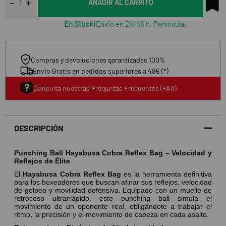
AÑADIR AL CARRITO
En Stock
¡Envio en 24/48 h. Península!
Compras y devoluciones garantizadas 100%
Envio Gratis en pedidos superiores a 49€ (*)
Consulta nuestras Preguntas Frecuentes (FAQ)
DESCRIPCIÓN
Punching Ball Hayabusa Cobra Reflex Bag – Velocidad y
Reflejos de Élite
El
Hayabusa Cobra Reflex Bag
es la herramienta definitiva
para los boxeadores que buscan afinar sus reflejos,
velocidad
de golpeo y movilidad defensiva.
Equipado con un muelle de
retroceso ultrarrápido,
este punching ball simula el
movimiento de un oponente real,
obligándote a trabajar el
ritmo,
la precisión y el movimiento de cabeza en cada asalto.