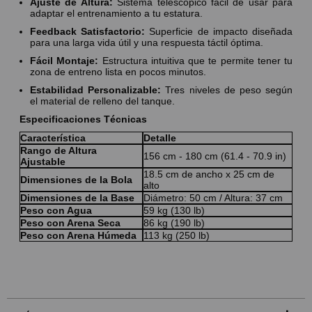
Ajuste de Altura:
Sistema telescópico fácil de usar para
adaptar el entrenamiento a tu estatura.
Feedback Satisfactorio:
Superficie de impacto diseñada
para una larga vida útil y una respuesta táctil óptima.
Fácil Montaje:
Estructura intuitiva que te permite tener tu
zona de entreno lista en pocos minutos.
Estabilidad Personalizable:
Tres niveles de peso según
el material de relleno del tanque.
Especificaciones Técnicas
Característica
Detalle
Rango de Altura
156 cm - 180 cm (61.4 - 70.9 in)
Ajustable
18.5 cm de ancho x 25 cm de
Dimensiones de la Bola
alto
Dimensiones de la Base
Diámetro: 50 cm / Altura: 37 cm
Peso con Agua
59 kg (130 lb)
Peso con Arena Seca
86 kg (190 lb)
Peso con Arena Húmeda
113 kg (250 lb)