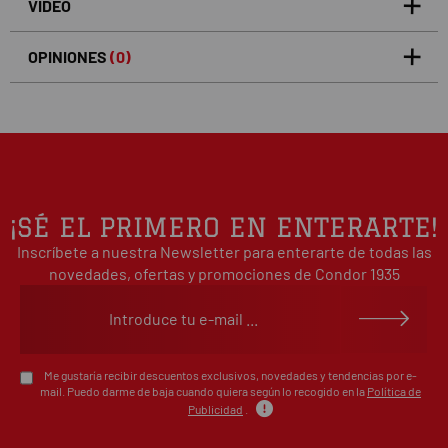
VÍDEO
OPINIONES
(0)
5
0
/5
0%
estrellas
Basado en 0 opiniones(s)
4
0%
estrellas
3
0%
estrellas
2
0%
¡SÉ EL PRIMERO EN ENTERARTE!
estrellas
Inscríbete a nuestra Newsletter para enterarte de todas las
1
0%
estrellas
novedades, ofertas y promociones de Condor 1935
Escribe tu opinión sobre este artículo
Me gustaría recibir descuentos exclusivos, novedades y tendencias por e-
mail. Puedo darme de baja cuando quiera según lo recogido en la
Política de
Publicidad
.