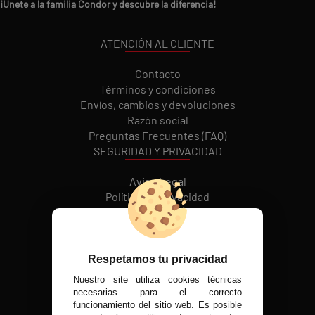
¡Únete a la familia Condor y descubre la diferencia!
ATENCIÓN AL CLIENTE
Contacto
Términos y condiciones
Envíos, cambios y devoluciones
Razón social
Preguntas Frecuentes (FAQ)
SEGURIDAD Y PRIVACIDAD
Aviso Legal
Política de Privacidad
Política de cookies
REDES SOCIALES
Respetamos tu privacidad
Nuestro site utiliza cookies técnicas
MÉTODOS DE PAGO
necesarias para el correcto
funcionamiento del sitio web. Es posible