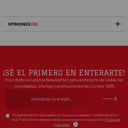
OPINIONES
(0)
5
0
/5
0%
estrellas
Basado en 0 opiniones(s)
4
0%
estrellas
3
0%
estrellas
2
0%
¡SÉ EL PRIMERO EN ENTERARTE!
estrellas
Inscríbete a nuestra Newsletter para enterarte de todas las
1
0%
estrellas
novedades, ofertas y promociones de Condor 1935
Escribe tu opinión sobre este artículo
Me gustaría recibir descuentos exclusivos, novedades y tendencias por e-
mail. Puedo darme de baja cuando quiera según lo recogido en la
Política de
Publicidad
.