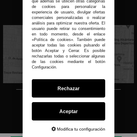
que además se utilicen otras categorías
de cookies para personalizar la
experiencia de usuario, divulgar ofertas
VISITA NUESTRA TIENDA FÍSICA
comerciales personalizadas o realizar
análisis para optimizar nuestra oferta. El
usuario puede retirar su consentimiento
en todo momento, desde el enlace
«Política de cookies». También puede
aceptar todas las cookies pulsando el
botón Aceptar y Cerrar. Es posible
rechazarlas todas o seleccionar algunas
C/ Conde de Peñalver, 22 MADRID
de las cookies mediante el botón
Configuración.
Rechazar
Copyright © 2015-2026
Condor 1935.
Aceptar
Todos los derechos reservados
Todos nuestros precios son IVA Incluido
Desarrollado por
Modifica tu configuración