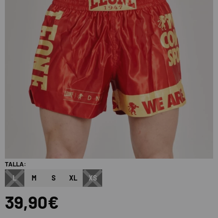
TALLA:
L
M
S
XL
XS
39,90€