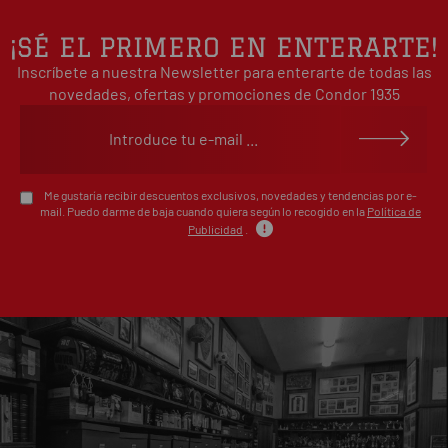
estrellas
2
0%
¡SÉ EL PRIMERO EN ENTERARTE!
estrellas
Inscríbete a nuestra Newsletter para enterarte de todas las
1
0%
estrellas
novedades, ofertas y promociones de Condor 1935
Escribe tu opinión sobre este artículo
Me gustaría recibir descuentos exclusivos, novedades y tendencias por e-
mail. Puedo darme de baja cuando quiera según lo recogido en la
Política de
Publicidad
.