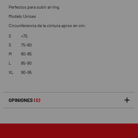
Perfectos para subir al ring.
Modelo Unisex
Circunferencia de la cintura aprox en cm:
S
<75
S
75-80
M
80-85
L
85-90
XL
90-95
OPINIONES
(0)
5
0
/5
0%
estrellas
Basado en 0 opiniones(s)
4
0%
estrellas
3
0%