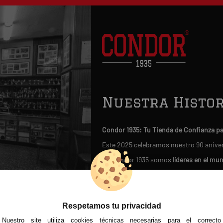
Nuestra Histor
Condor 1935: Tu Tienda de Confianza p
Este 2025 celebramos nuestro 90 anive
En Condor 1935 somos
líderes en el mu
Nuestra legendaria tienda física, 
artesanalmente guantes de boxeo y mat
Nuestra historia nos avala: hemos si
Respetamos tu privacidad
fútbol moderno en 1950
.
Nuestro site utiliza cookies técnicas necesarias para el correcto