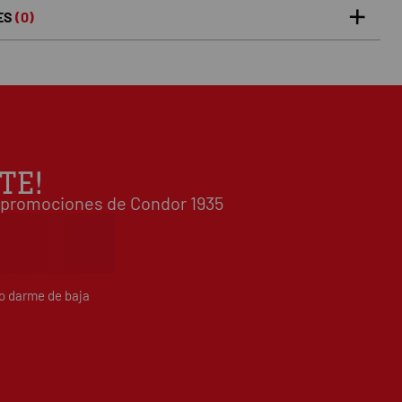
ES
(0)
5 estrellas
0%
0
/5
 0 opiniones(s)
4 estrellas
0%
3 estrellas
0%
2 estrellas
0%
1 estrellas
0%
TE!
Escribe tu opinión sobre este artículo
 y promociones de Condor 1935
do darme de baja