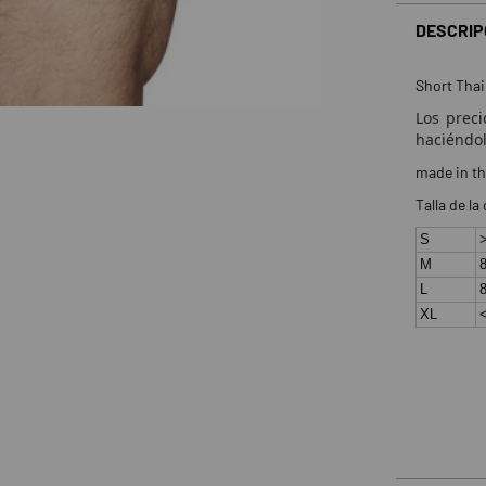
DESCRIP
Short Thai
Los prec
haciéndolo
made in th
Talla de la
S
M
8
L
8
XL