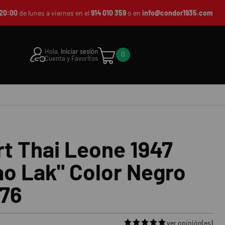
20:00
de lunes a viernes en el
914 010 359
o en
info@condor1935.com
Hola,
Iniciar sesión
0
Cuenta y Favoritos
t Thai Leone 1947
o Lak" Color Negro
76
ver opinión(es)