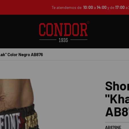
Te atendemos de
10:00
a
14:00
y de
17:00
a
Lak" Color Negro AB876
Shor
"Kha
AB8
AB876NE