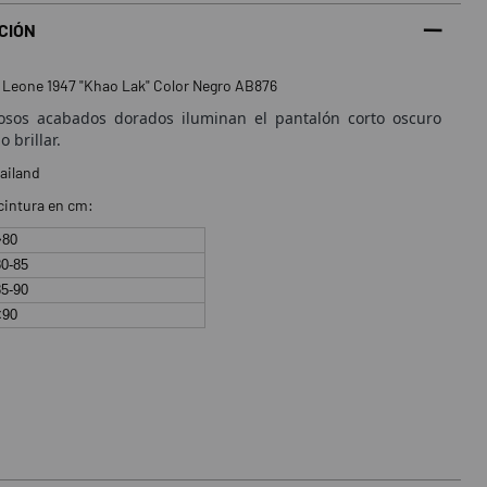
CIÓN
 Leone 1947 "Khao Lak" Color Negro AB876
iosos acabados dorados iluminan el pantalón corto oscuro
 brillar.
ailand
 cintura en cm:
>80
0-85
5-90
<90