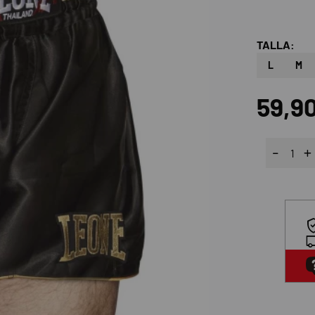
TALLA:
L
M
59,9