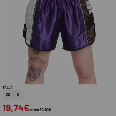
TALLA:
XS
S
19,74€
antes 32,90€