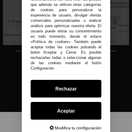
que además se utilicen otras categorías
de cookies para personalizar la
experiencia de usuario, divulgar ofertas
C/ Conde de Peñalver, 22 MADRID
comerciales personalizadas o realizar
análisis para optimizar nuestra oferta. El
usuario puede retirar su consentimiento
en todo momento, desde el enlace
«Política de cookies». También puede
aceptar todas las cookies pulsando el
botón Aceptar y Cerrar. Es posible
rechazarlas todas o seleccionar algunas
Copyright © 2015-2026
de las cookies mediante el botón
Condor 1935.
Configuración.
Todos los derechos reservados
Todos nuestros precios son IVA Incluido
Desarrollado por
Rechazar
Aceptar
Modifica tu configuración