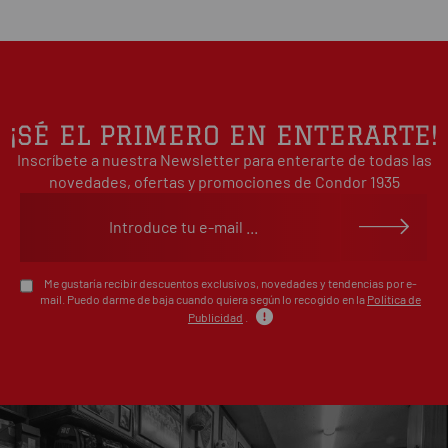
0
/5
0%
estrellas
Basado en 0 opiniones(s)
4
0%
estrellas
3
0%
estrellas
2
0%
¡SÉ EL PRIMERO EN ENTERARTE!
estrellas
Inscríbete a nuestra Newsletter para enterarte de todas las
1
0%
estrellas
novedades, ofertas y promociones de Condor 1935
Escribe tu opinión sobre este artículo
Me gustaría recibir descuentos exclusivos, novedades y tendencias por e-
mail. Puedo darme de baja cuando quiera según lo recogido en la
Política de
Publicidad
.