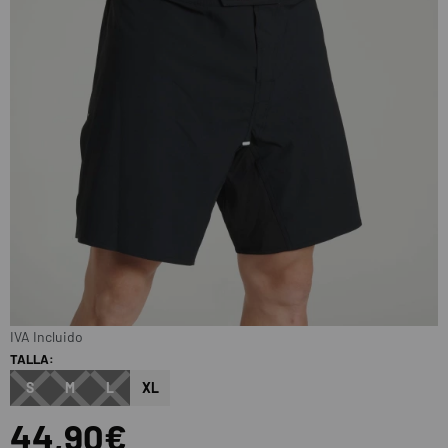
IVA Incluido
TALLA:
S
M
L
XL
44,90€