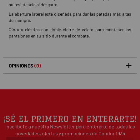
su resistencia al desgarro.
La abertura lateral está diseñada para dar las patadas más altas
de siempre.
Cintura elástica con doble cierre de velcro para mantener los
pantalones en su sitio durante el combate.
OPINIONES
(0)
5
0
/5
0%
estrellas
Basado en 0 opiniones(s)
4
0%
estrellas
3
0%
estrellas
2
0%
¡SÉ EL PRIMERO EN ENTERARTE!
estrellas
Inscríbete a nuestra Newsletter para enterarte de todas las
1
0%
estrellas
novedades, ofertas y promociones de Condor 1935