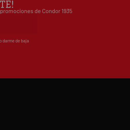
TE!
Escribe tu opinión sobre este artículo
 y promociones de Condor 1935
do darme de baja