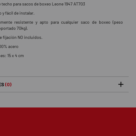
 techo para sacos de boxeo Leone 1947 AT703
y fácil de instalar.
mente resistente y apto para cualquier saco de boxeo (peso
portado 70kg).
e fijación NO incluidos.
100% acero
s: 15 x 4 cm
ES
(0)
5 estrellas
0%
0
/5
 0 opiniones(s)
4 estrellas
0%
3 estrellas
0%
2 estrellas
0%
1 estrellas
0%