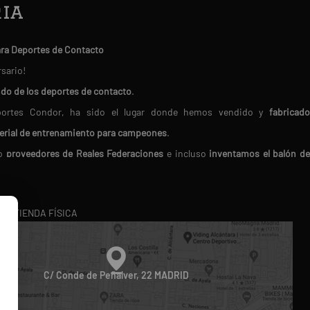
ia
ara Deportes de Contacto
rsario!
ndo de los deportes de contacto
.
Deportes Condor, ha sido el lugar donde hemos vendido y
fabricado
erial de entrenamiento para campeones
.
do
proveedores de Reales Federaciones
e incluso
inventamos el balón d
en nosotros porque
buscamos siempre los mejores productos del mercado.
RA TIENDA FÍSICA
ico
. Te ofrecemos
atención personalizada
, resolviendo tus dudas 
oducto perfecto.
diferencia!
C/ Conde de Peñalver, 22 MADRID