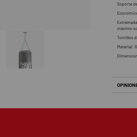
Soporte de
Económico 
Extremada
máximo so
Tornillos d
Material: 
Dimensione
OPINION
Basado en