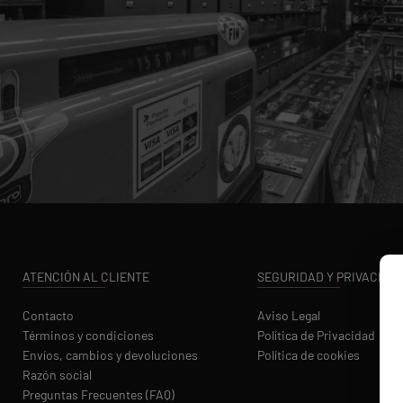
ATENCIÓN AL CLIENTE
SEGURIDAD Y PRIVACIDA
Contacto
Aviso Legal
Términos y condiciones
Política de Privacidad
Envíos, cambios y devoluciones
Política de cookies
Razón social
Preguntas Frecuentes (FAQ)