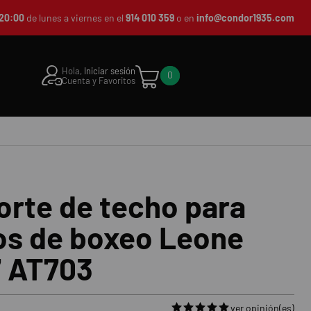
20:00
de lunes a viernes en el
914 010 359
o en
info@condor1935.com
Hola,
Iniciar sesión
0
Cuenta y Favoritos
rte de techo para
os de boxeo Leone
7 AT703
ver opinión(es)