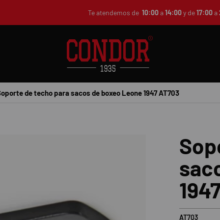
Te atendemos de
10:00
a
14:00
y de
17:00
a
Soporte de techo para sacos de boxeo Leone 1947 AT703
Sopo
sac
194
AT703