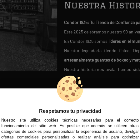
Nuestra Histor
Condor 1935: Tu Tienda de Confianza p
Este 2025 celebramos nuestro 90 anive
En Condor 1935 somos
líderes en el mu
Nuestra legendaria tienda física, 
artesanalmente guantes de boxeo y mat
Nuestra historia nos avala: hemos si
fútbol moderno en 1950
.
Miles de clientes satisfechos confían 
D
REDES SOCIALES
VISITA NUEST
En Condor 1935,
cada cliente es ún
asegurándonos de que encuentres el pr
Respetamos tu privacidad
¡Únete a la familia Condor y descubre la 
Nuestro site utiliza cookies técnicas necesarias para el correcto
MÉTODOS DE PAGO
funcionamiento del sitio web. Es posible que además se utilicen otras
categorías de cookies para personalizar la experiencia de usuario, divulgar
ofertas comerciales personalizadas o realizar análisis para optimizar