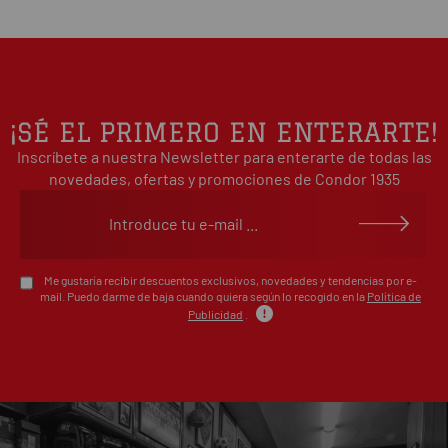
0%
estrellas
Basado en 0 opiniones(s)
4
0%
estrellas
3
0%
estrellas
2
0%
¡SÉ EL PRIMERO EN ENTERARTE!
estrellas
Inscríbete a nuestra Newsletter para enterarte de todas las
1
0%
estrellas
novedades, ofertas y promociones de Condor 1935
Escribe tu opinión sobre este artículo
Me gustaría recibir descuentos exclusivos, novedades y tendencias por e-
mail. Puedo darme de baja cuando quiera según lo recogido en la
Política de
Publicidad
.