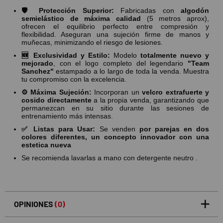
🛡️ Protección Superior:
Fabricadas con
algodón
semielástico de máxima calidad
(5 metros aprox),
ofrecen el equilibrio perfecto entre compresión y
flexibilidad. Aseguran una sujeción firme de manos y
muñecas, minimizando el riesgo de lesiones.
🆕 Exclusividad y Estilo:
Modelo
totalmente nuevo y
mejorado
, con el logo completo del legendario
"Team
Sanchez"
estampado a lo largo de toda la venda. Muestra
tu compromiso con la excelencia.
⚙️ Máxima Sujeción:
Incorporan un
velcro extrafuerte y
cosido directamente
a la propia venda, garantizando que
permanezcan en su sitio durante las sesiones de
entrenamiento más intensas.
✅ Listas para Usar:
Se venden
por parejas en dos
colores diferentes, un concepto innovador con una
estetica nueva
Se recomienda lavarlas a mano con detergente neutro .
OPINIONES
(0)
5
0
/5