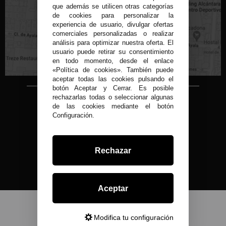
que además se utilicen otras categorías
de cookies para personalizar la
experiencia de usuario, divulgar ofertas
C/ Conde de Peñalver, 22 MADRID
comerciales personalizadas o realizar
análisis para optimizar nuestra oferta. El
usuario puede retirar su consentimiento
en todo momento, desde el enlace
«Política de cookies». También puede
aceptar todas las cookies pulsando el
botón Aceptar y Cerrar. Es posible
rechazarlas todas o seleccionar algunas
Copyright © 2015-2026
de las cookies mediante el botón
Condor 1935.
Configuración.
Todos los derechos reservados
Todos nuestros precios son IVA Incluido
Desarrollado por
Rechazar
Aceptar
Modifica tu configuración